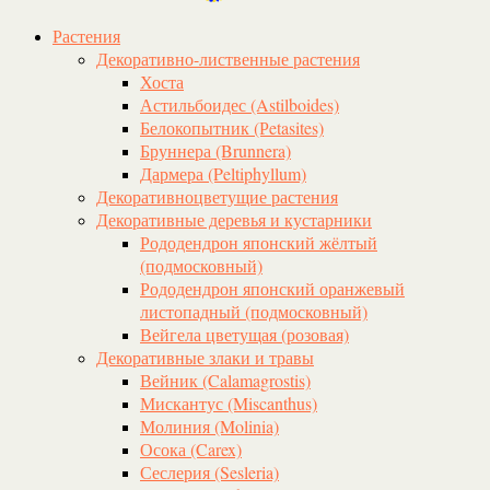
Растения
Декоративно-лиственные растения
Хоста
Астильбоидес (Astilboides)
Белокопытник (Рetasites)
Бруннера (Brunnera)
Дармера (Peltiphyllum)
Декоративноцветущие растения
Декоративные деревья и кустарники
Рододендрон японский жёлтый
(подмосковный)
Рододендрон японский оранжевый
листопадный (подмосковный)
Вейгела цветущая (розовая)
Декоративные злаки и травы
Вейник (Calamagrostis)
Мискантус (Miscanthus)
Молиния (Molinia)
Осока (Carex)
Сеслерия (Sesleria)