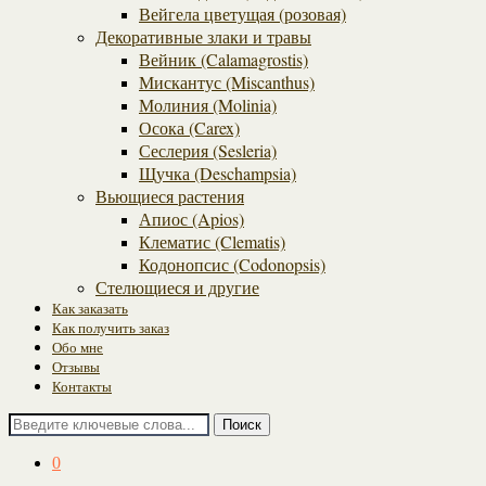
Вейгела цветущая (розовая)
Декоративные злаки и травы
Вейник (Calamagrostis)
Мискантус (Miscanthus)
Молиния (Molinia)
Осока (Carex)
Сеслерия (Sesleria)
Щучка (Deschampsia)
Вьющиеся растения
Апиос (Apios)
Клематис (Clematis)
Кодонопсис (Codonopsis)
Стелющиеся и другие
Как заказать
Как получить заказ
Обо мне
Отзывы
Контакты
Поиск
0