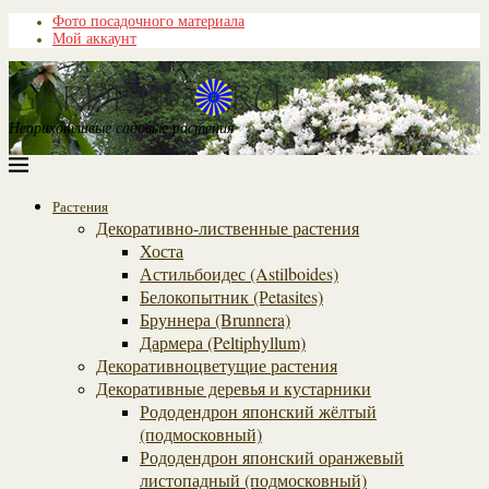
Фото посадочного материала
Мой аккаунт
Неприхотливые садовые растения
Растения
Декоративно-лиственные растения
Хоста
Астильбоидес (Astilboides)
Белокопытник (Рetasites)
Бруннера (Brunnera)
Дармера (Peltiphyllum)
Декоративноцветущие растения
Декоративные деревья и кустарники
Рододендрон японский жёлтый
(подмосковный)
Рододендрон японский оранжевый
листопадный (подмосковный)