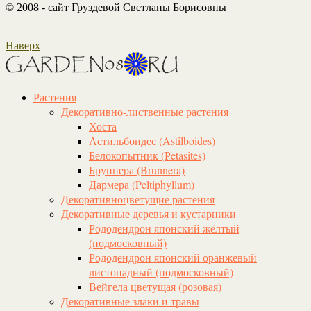
© 2008 - сайт Груздевой Светланы Борисовны
Наверх
Растения
Декоративно-лиственные растения
Хоста
Астильбоидес (Astilboides)
Белокопытник (Рetasites)
Бруннера (Brunnera)
Дармера (Peltiphyllum)
Декоративноцветущие растения
Декоративные деревья и кустарники
Рододендрон японский жёлтый
(подмосковный)
Рододендрон японский оранжевый
листопадный (подмосковный)
Вейгела цветущая (розовая)
Декоративные злаки и травы