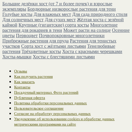
Большие делёнки хост (от 7 и более почек) и взрослые
экземпляры
Бордюрные низкорослые растения для тени
Голубые хосты
Для влажных мест
Для сада природного стиля
Для солнечных мест
Для сухих мест
Жёлтая хоста с зелёной
каймой
Крупные (гигантские) сорта хосты
Многолетние
растения для рокариев в тени
Может расти на солнце
Осенние
цветы
Первоцвет
Почвопокровные многолетники
Прибрежные растения для пруда
Растения для тенистых
участков
Сорта хост с жёлтыми листьями
Тенелюбивые
растения
Трёхцветные хосты
Хоста с красными черешками
Хосты-мышки
Хосты с блестящими листьями
Отзывы
Как получить растения
Как заказать
Контакты
Посадочный материал. Фото растений
Публичная оферта
Политика обработки персональных данных
Пользовательское соглашение
Согласие на обработку персональных данных
Уведомление об использовании cookies и обработке данных
метрическими программами на сайте