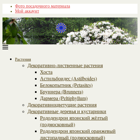
Фото посадочного материала
Мой аккаунт
Неприхотливые садовые растения
Растения
Декоративно-лиственные растения
Хоста
Астильбоидес (Astilboides)
Белокопытник (Рetasites)
Бруннера (Brunnera)
Дармера (Peltiphyllum)
Декоративноцветущие растения
Декоративные деревья и кустарники
Рододендрон японский жёлтый
(подмосковный)
Рододендрон японский оранжевый
листопадный (подмосковный)