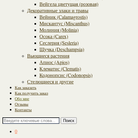
Вейгела цветущая (розовая)
Декоративные злаки и травы
Вейник (Calamagrostis)
Мискантус (Miscanthus)
Молиния (Molinia)
Осока (Carex)
Сеслерия (Sesleria)
Щучка (Deschampsia)
Вьющиеся растения
Апиос (Apios)
Клематис (Clematis)
Кодонопсис (Codonopsis)
Стелющиеся и другие
Как заказать
Как получить заказ
Обо мне
Отзывы
Контакты
Поиск
0