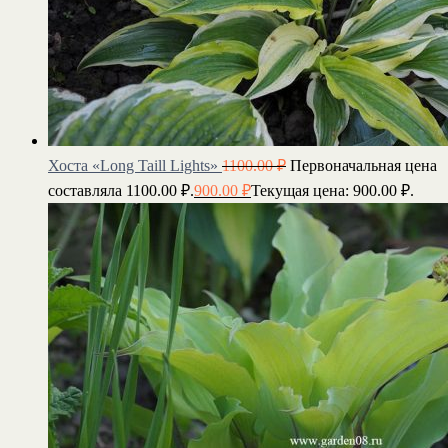
Хоста «Long Taill Lights»
1100.00
₽
Первоначальная цена
составляла 1100.00 ₽.
900.00
₽
Текущая цена: 900.00 ₽.