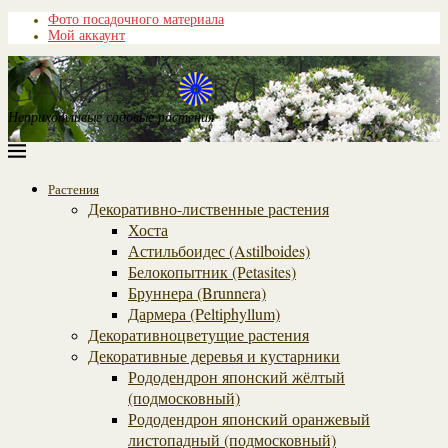
Фото посадочного материала
Мой аккаунт
Неприхотливые садовые растения
Растения
Декоративно-лиственные растения
Хоста
Астильбоидес (Astilboides)
Белокопытник (Рetasites)
Бруннера (Brunnera)
Дармера (Peltiphyllum)
Декоративноцветущие растения
Декоративные деревья и кустарники
Рододендрон японский жёлтый
(подмосковный)
Рододендрон японский оранжевый
листопадный (подмосковный)