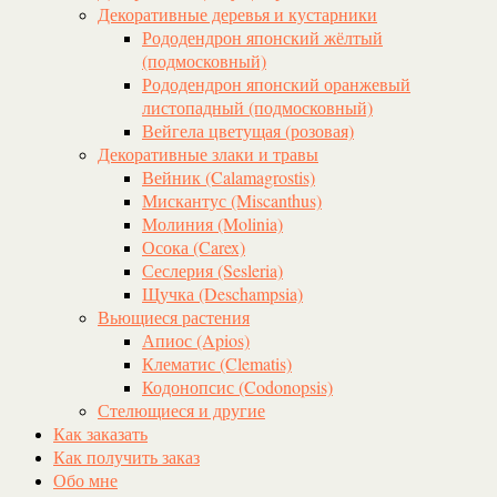
Декоративные деревья и кустарники
Рододендрон японский жёлтый
(подмосковный)
Рододендрон японский оранжевый
листопадный (подмосковный)
Вейгела цветущая (розовая)
Декоративные злаки и травы
Вейник (Calamagrostis)
Мискантус (Miscanthus)
Молиния (Molinia)
Осока (Carex)
Сеслерия (Sesleria)
Щучка (Deschampsia)
Вьющиеся растения
Апиос (Apios)
Клематис (Clematis)
Кодонопсис (Codonopsis)
Стелющиеся и другие
Как заказать
Как получить заказ
Обо мне