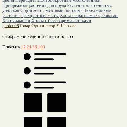
цветы
Первоцвет
Почвопокровные многолетники
Прибрежные растения для пруда
Растения для тенистых
участков
Сорта хост с жёлтыми листьями
Тенелюбивые
растения
Трёхцветные хосты
Хоста с красными черешками
Хосты-мышки
Хосты с блестящими листьями
garden08
Товар Оригинатор
Bill Janssen
Отображение единственного товара
Показать
12
24
36
100