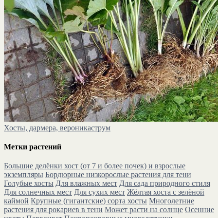
Хосты, дармера, вероникаструм
Метки растений
Большие делёнки хост (от 7 и более почек) и взрослые
экземпляры
Бордюрные низкорослые растения для тени
Голубые хосты
Для влажных мест
Для сада природного стиля
Для солнечных мест
Для сухих мест
Жёлтая хоста с зелёной
каймой
Крупные (гигантские) сорта хосты
Многолетние
растения для рокариев в тени
Может расти на солнце
Осенние