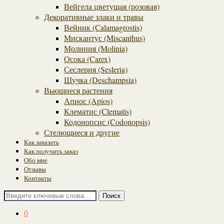
Вейгела цветущая (розовая)
Декоративные злаки и травы
Вейник (Calamagrostis)
Мискантус (Miscanthus)
Молиния (Molinia)
Осока (Carex)
Сеслерия (Sesleria)
Щучка (Deschampsia)
Вьющиеся растения
Апиос (Apios)
Клематис (Clematis)
Кодонопсис (Codonopsis)
Стелющиеся и другие
Как заказать
Как получить заказ
Обо мне
Отзывы
Контакты
Поиск
0