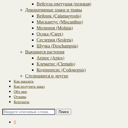
Вейгела цветущая (розовая)
Декоративные злаки и травы
Вейник (Calamagrostis)
Мискантус (Miscanthus)
Молиния (Molinia)
Осока (Carex)
Сеслерия (Sesleria)
Щучка (Deschampsia)
Вьющиеся растения
Апиос (Apios)
Клематис (Clematis)
Кодонопсис (Codonopsis)
Стелющиеся и другие
Как заказать
Как получить заказ
Обо мне
Отзывы
Контакты
Поиск
0