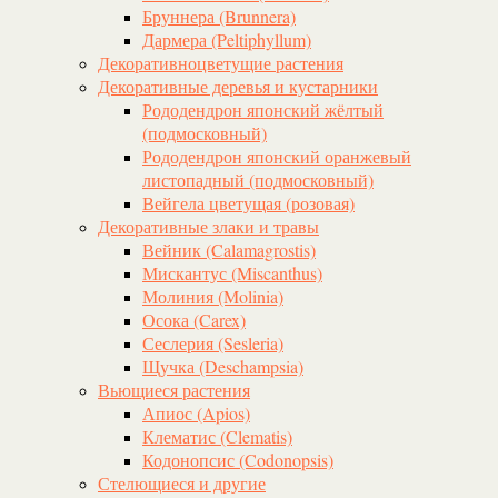
Бруннера (Brunnera)
Дармера (Peltiphyllum)
Декоративноцветущие растения
Декоративные деревья и кустарники
Рододендрон японский жёлтый
(подмосковный)
Рододендрон японский оранжевый
листопадный (подмосковный)
Вейгела цветущая (розовая)
Декоративные злаки и травы
Вейник (Calamagrostis)
Мискантус (Miscanthus)
Молиния (Molinia)
Осока (Carex)
Сеслерия (Sesleria)
Щучка (Deschampsia)
Вьющиеся растения
Апиос (Apios)
Клематис (Clematis)
Кодонопсис (Codonopsis)
Стелющиеся и другие