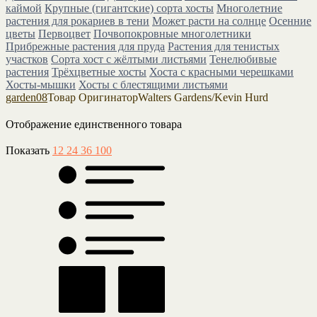
каймой
Крупные (гигантские) сорта хосты
Многолетние
растения для рокариев в тени
Может расти на солнце
Осенние
цветы
Первоцвет
Почвопокровные многолетники
Прибрежные растения для пруда
Растения для тенистых
участков
Сорта хост с жёлтыми листьями
Тенелюбивые
растения
Трёхцветные хосты
Хоста с красными черешками
Хосты-мышки
Хосты с блестящими листьями
garden08
Товар Оригинатор
Walters Gardens/Kevin Hurd
Отображение единственного товара
Показать
12
24
36
100