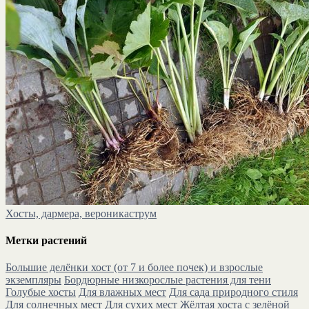
Хосты, дармера, вероникаструм
Метки растений
Большие делёнки хост (от 7 и более почек) и взрослые
экземпляры
Бордюрные низкорослые растения для тени
Голубые хосты
Для влажных мест
Для сада природного стиля
Для солнечных мест
Для сухих мест
Жёлтая хоста с зелёной