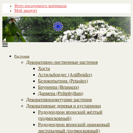
Фото посадочного материала
Мой аккаунт
Неприхотливые садовые растения
Растения
Декоративно-лиственные растения
Хоста
Астильбоидес (Astilboides)
Белокопытник (Рetasites)
Бруннера (Brunnera)
Дармера (Peltiphyllum)
Декоративноцветущие растения
Декоративные деревья и кустарники
Рододендрон японский жёлтый
(подмосковный)
Рододендрон японский оранжевый
листопадный (подмосковный)