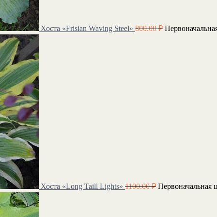
Хоста «Frisian Waving Steel»
800.00
₽
Первоначальная
Хоста «Long Taill Lights»
1100.00
₽
Первоначальная ц