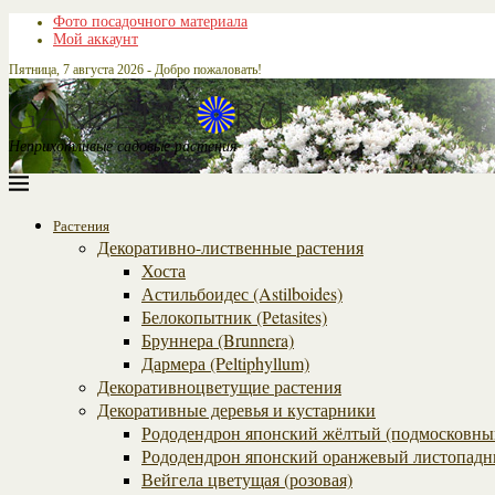
Фото посадочного материала
Мой аккаунт
Пятница, 7 августа 2026 - Добро пожаловать!
Неприхотливые садовые растения
Растения
Декоративно-лиственные растения
Хоста
Астильбоидес (Astilboides)
Белокопытник (Рetasites)
Бруннера (Brunnera)
Дармера (Peltiphyllum)
Декоративноцветущие растения
Декоративные деревья и кустарники
Рододендрон японский жёлтый (подмосковны
Рододендрон японский оранжевый листопадн
Вейгела цветущая (розовая)