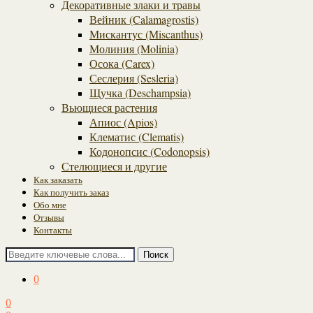
Декоративные злаки и травы
Вейник (Calamagrostis)
Мискантус (Miscanthus)
Молиния (Molinia)
Осока (Carex)
Сеслерия (Sesleria)
Щучка (Deschampsia)
Вьющиеся растения
Апиос (Apios)
Клематис (Clematis)
Кодонопсис (Codonopsis)
Стелющиеся и другие
Как заказать
Как получить заказ
Обо мне
Отзывы
Контакты
Поиск
0
0