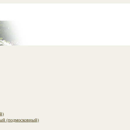
й)
ый (подмосковный)