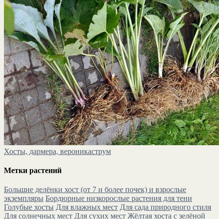
Хосты, дармера, вероникаструм
Метки растений
Большие делёнки хост (от 7 и более почек) и взрослые
экземпляры
Бордюрные низкорослые растения для тени
Голубые хосты
Для влажных мест
Для сада природного стиля
Для солнечных мест
Для сухих мест
Жёлтая хоста с зелёной