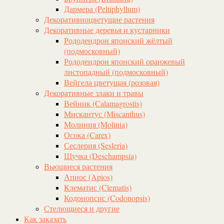
Дармера (Peltiphyllum)
Декоративноцветущие растения
Декоративные деревья и кустарники
Рододендрон японский жёлтый
(подмосковный)
Рододендрон японский оранжевый
листопадный (подмосковный)
Вейгела цветущая (розовая)
Декоративные злаки и травы
Вейник (Calamagrostis)
Мискантус (Miscanthus)
Молиния (Molinia)
Осока (Carex)
Сеслерия (Sesleria)
Щучка (Deschampsia)
Вьющиеся растения
Апиос (Apios)
Клематис (Clematis)
Кодонопсис (Codonopsis)
Стелющиеся и другие
Как заказать