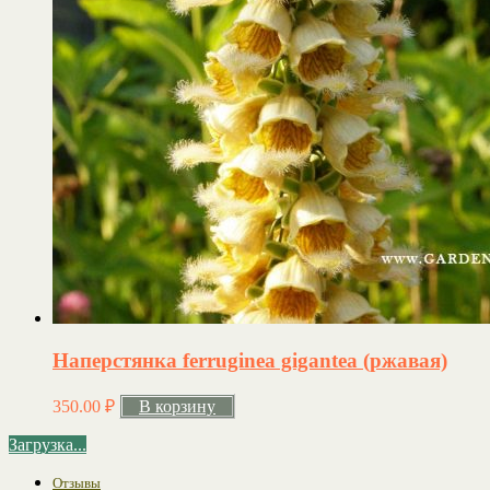
Наперстянка ferruginea gigantea (ржавая)
350.00
₽
В корзину
Загрузка...
Отзывы