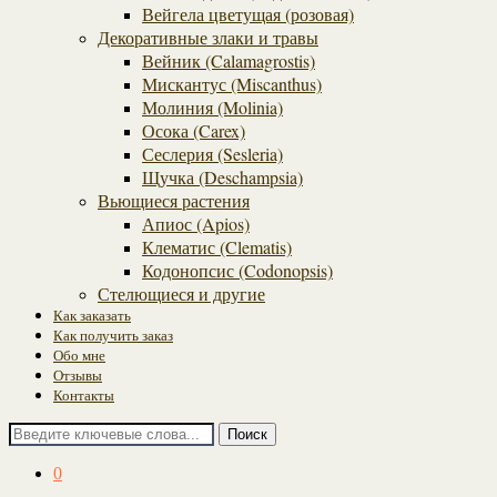
Вейгела цветущая (розовая)
Декоративные злаки и травы
Вейник (Calamagrostis)
Мискантус (Miscanthus)
Молиния (Molinia)
Осока (Carex)
Сеслерия (Sesleria)
Щучка (Deschampsia)
Вьющиеся растения
Апиос (Apios)
Клематис (Clematis)
Кодонопсис (Codonopsis)
Стелющиеся и другие
Как заказать
Как получить заказ
Обо мне
Отзывы
Контакты
Поиск
0