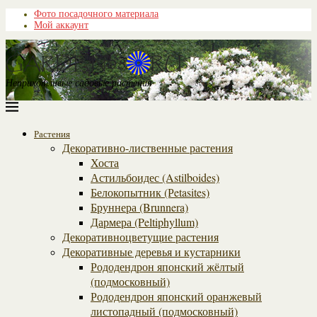
Фото посадочного материала
Мой аккаунт
Неприхотливые садовые растения
Растения
Декоративно-лиственные растения
Хоста
Астильбоидес (Astilboides)
Белокопытник (Рetasites)
Бруннера (Brunnera)
Дармера (Peltiphyllum)
Декоративноцветущие растения
Декоративные деревья и кустарники
Рододендрон японский жёлтый
(подмосковный)
Рододендрон японский оранжевый
листопадный (подмосковный)