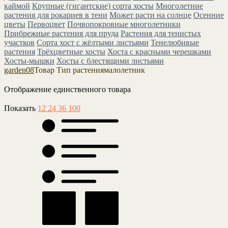
каймой
Крупные (гигантские) сорта хосты
Многолетние
растения для рокариев в тени
Может расти на солнце
Осенние
цветы
Первоцвет
Почвопокровные многолетники
Прибрежные растения для пруда
Растения для тенистых
участков
Сорта хост с жёлтыми листьями
Тенелюбивые
растения
Трёхцветные хосты
Хоста с красными черешками
Хосты-мышки
Хосты с блестящими листьями
garden08
Товар Тип растения
малолетник
Отображение единственного товара
Показать
12
24
36
100