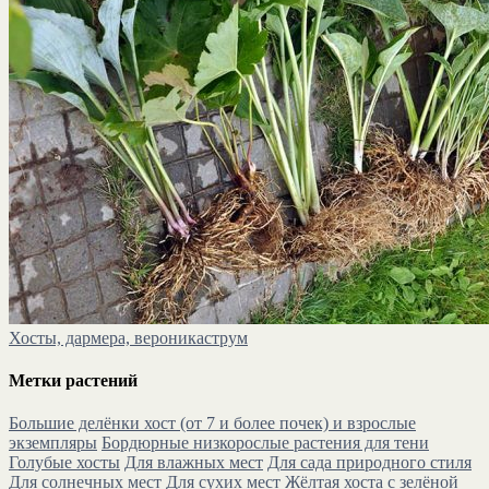
Хосты, дармера, вероникаструм
Метки растений
Большие делёнки хост (от 7 и более почек) и взрослые
экземпляры
Бордюрные низкорослые растения для тени
Голубые хосты
Для влажных мест
Для сада природного стиля
Для солнечных мест
Для сухих мест
Жёлтая хоста с зелёной