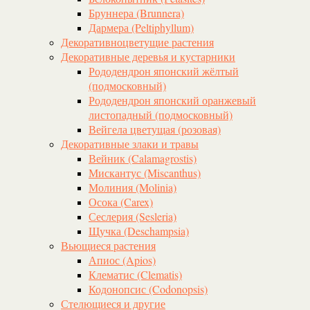
Бруннера (Brunnera)
Дармера (Peltiphyllum)
Декоративноцветущие растения
Декоративные деревья и кустарники
Рододендрон японский жёлтый
(подмосковный)
Рододендрон японский оранжевый
листопадный (подмосковный)
Вейгела цветущая (розовая)
Декоративные злаки и травы
Вейник (Calamagrostis)
Мискантус (Miscanthus)
Молиния (Molinia)
Осока (Carex)
Сеслерия (Sesleria)
Щучка (Deschampsia)
Вьющиеся растения
Апиос (Apios)
Клематис (Clematis)
Кодонопсис (Codonopsis)
Стелющиеся и другие