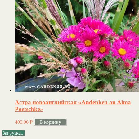
Астра новоанглийская «Andenken an Alma
Poetschke»
400.00
₽
В корзину
Загрузка...