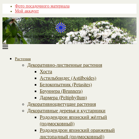
Фото посадочного материала
Мой аккаунт
Неприхотливые садовые растения
Растения
Декоративно-лиственные растения
Хоста
Астильбоидес (Astilboides)
Белокопытник (Рetasites)
Бруннера (Brunnera)
Дармера (Peltiphyllum)
Декоративноцветущие растения
Декоративные деревья и кустарники
Рододендрон японский жёлтый
(подмосковный)
Рододендрон японский оранжевый
листопадный (подмосковный)