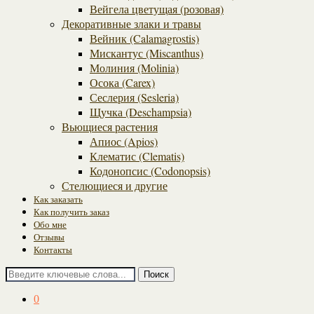
Вейгела цветущая (розовая)
Декоративные злаки и травы
Вейник (Calamagrostis)
Мискантус (Miscanthus)
Молиния (Molinia)
Осока (Carex)
Сеслерия (Sesleria)
Щучка (Deschampsia)
Вьющиеся растения
Апиос (Apios)
Клематис (Clematis)
Кодонопсис (Codonopsis)
Стелющиеся и другие
Как заказать
Как получить заказ
Обо мне
Отзывы
Контакты
Поиск
0