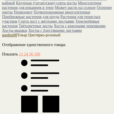
каймой
Крупные (гигантские) сорта хосты
Многолетние
растения для рокариев в тени
Может расти на солнце
Осенние
цветы
Первоцвет
Почвопокровные многолетники
Прибрежные растения для пруда
Растения для тенистых
участков
Сорта хост с жёлтыми листьями
Тенелюбивые
растения
Трёхцветные хосты
Хоста с красными черешками
Хосты-мышки
Хосты с блестящими листьями
garden08
Товар Цвет
ярко-розовый
Отображение единственного товара
Показать
12
24
36
100