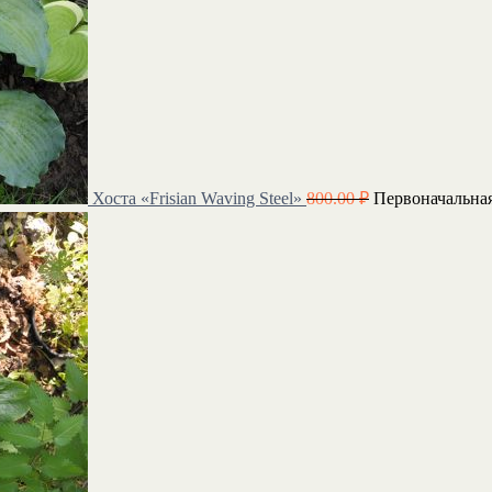
Хоста «Frisian Waving Steel»
800.00
₽
Первоначальная