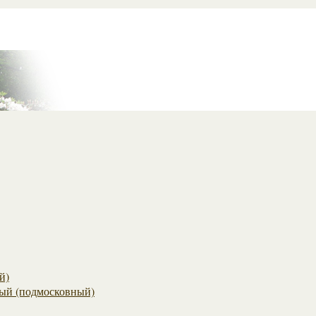
й)
ый (подмосковный)