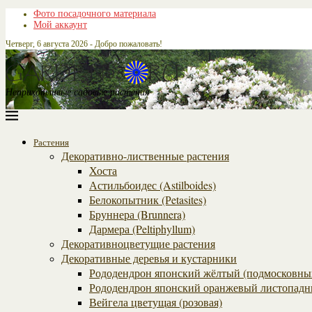
Фото посадочного материала
Мой аккаунт
Четверг, 6 августа 2026 - Добро пожаловать!
Неприхотливые садовые растения
Растения
Декоративно-лиственные растения
Хоста
Астильбоидес (Astilboides)
Белокопытник (Рetasites)
Бруннера (Brunnera)
Дармера (Peltiphyllum)
Декоративноцветущие растения
Декоративные деревья и кустарники
Рододендрон японский жёлтый (подмосковны
Рододендрон японский оранжевый листопадн
Вейгела цветущая (розовая)