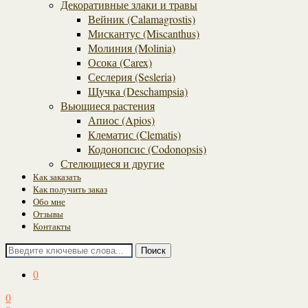
Декоративные злаки и травы
Вейник (Calamagrostis)
Мискантус (Miscanthus)
Молиния (Molinia)
Осока (Carex)
Сеслерия (Sesleria)
Щучка (Deschampsia)
Вьющиеся растения
Апиос (Apios)
Клематис (Clematis)
Кодонопсис (Codonopsis)
Стелющиеся и другие
Как заказать
Как получить заказ
Обо мне
Отзывы
Контакты
Поиск
0
0