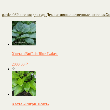
garden08
Растения для сада
Декоративно-лиственные растения
Хо
Хоста «Buffalo Blue Lake»
2000.00
₽
Хоста «Purple Heart»