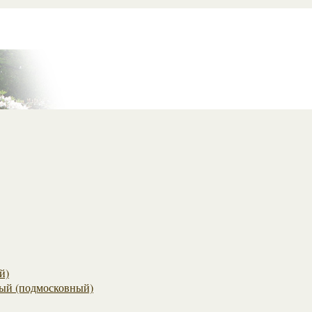
й)
ый (подмосковный)