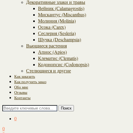
Декоративные злаки и травы
Вейник (Calamagrostis)
Мискантус (Miscanthus)
Молиния (Molinia)
Осока (Carex)
Сеслерия (Sesleria)
Щучка (Deschampsia)
Вьющиеся растения
Апиос (Apios)
Клематис (Clematis)
Кодонопсис (Codonopsis)
Стелющиеся и другие
Как заказать
Как получить заказ
Обо мне
Отзывы
Контакты
Поиск
0
0