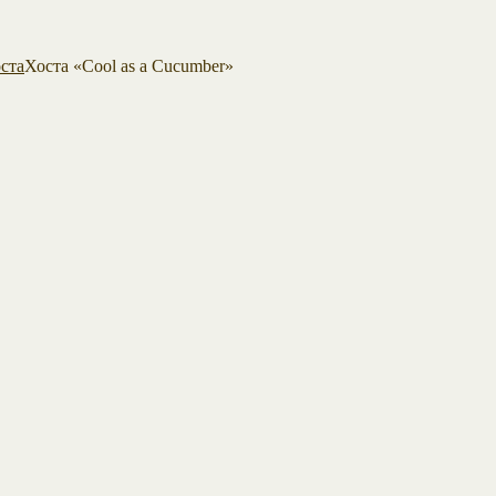
ста
Хоста «Cool as a Cucumber»