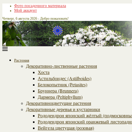
Фото посадочного материала
Мой аккаунт
Четверг, 6 августа 2026 - Добро пожаловать!
Неприхотливые садовые растения
Растения
Декоративно-лиственные растения
Хоста
Астильбоидес (Astilboides)
Белокопытник (Рetasites)
Бруннера (Brunnera)
Дармера (Peltiphyllum)
Декоративноцветущие растения
Декоративные деревья и кустарники
Рододендрон японский жёлтый (подмосковны
Рододендрон японский оранжевый листопадн
Вейгела цветущая (розовая)