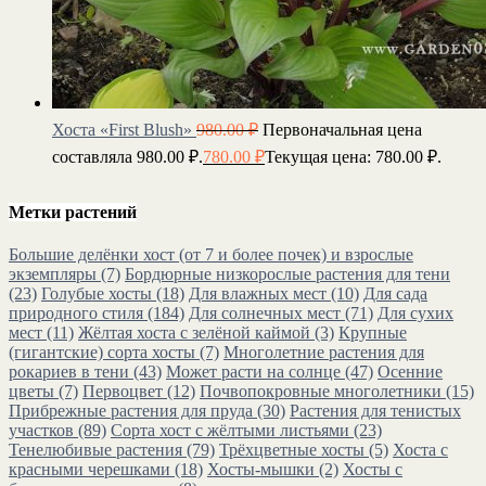
Хоста «First Blush»
980.00
₽
Первоначальная цена
составляла 980.00 ₽.
780.00
₽
Текущая цена: 780.00 ₽.
Метки растений
Большие делёнки хост (от 7 и более почек) и взрослые
экземпляры
(7)
Бордюрные низкорослые растения для тени
(23)
Голубые хосты
(18)
Для влажных мест
(10)
Для сада
природного стиля
(184)
Для солнечных мест
(71)
Для сухих
мест
(11)
Жёлтая хоста с зелёной каймой
(3)
Крупные
(гигантские) сорта хосты
(7)
Многолетние растения для
рокариев в тени
(43)
Может расти на солнце
(47)
Осенние
цветы
(7)
Первоцвет
(12)
Почвопокровные многолетники
(15)
Прибрежные растения для пруда
(30)
Растения для тенистых
участков
(89)
Сорта хост с жёлтыми листьями
(23)
Тенелюбивые растения
(79)
Трёхцветные хосты
(5)
Хоста с
красными черешками
(18)
Хосты-мышки
(2)
Хосты с