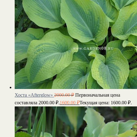
Хоста «Afterglow»
2000.00
₽
Первоначальная цена
составляла 2000.00 ₽.
1600.00
₽
Текущая цена: 1600.00 ₽.