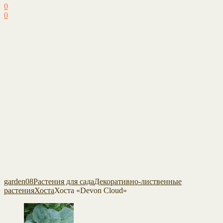
0
0
garden08
Растения для сада
Декоративно-лиственные
растения
Хоста
Хоста «Devon Cloud»