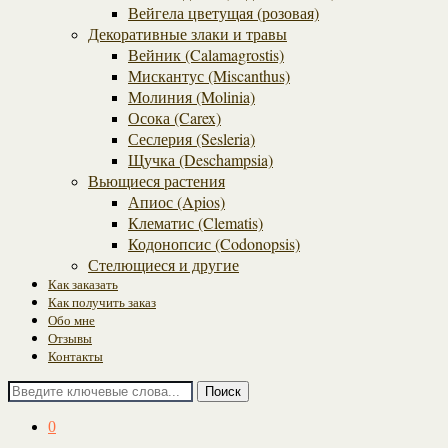
Вейгела цветущая (розовая)
Декоративные злаки и травы
Вейник (Calamagrostis)
Мискантус (Miscanthus)
Молиния (Molinia)
Осока (Carex)
Сеслерия (Sesleria)
Щучка (Deschampsia)
Вьющиеся растения
Апиос (Apios)
Клематис (Clematis)
Кодонопсис (Codonopsis)
Стелющиеся и другие
Как заказать
Как получить заказ
Обо мне
Отзывы
Контакты
Поиск
0