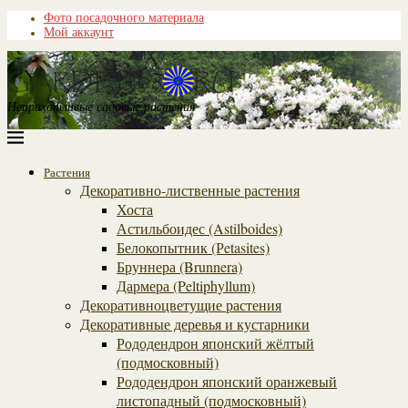
Фото посадочного материала
Мой аккаунт
Неприхотливые садовые растения
Растения
Декоративно-лиственные растения
Хоста
Астильбоидес (Astilboides)
Белокопытник (Рetasites)
Бруннера (Brunnera)
Дармера (Peltiphyllum)
Декоративноцветущие растения
Декоративные деревья и кустарники
Рододендрон японский жёлтый
(подмосковный)
Рододендрон японский оранжевый
листопадный (подмосковный)