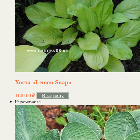
Хоста «Lemon Snap»
1100.00
₽
В корзину
На размножении