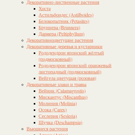
Декоративно-лиственные растения
Хоста
Астильбоидес (Astilboides)
Белокопытник (Рetasites)
Бруннера (Brunnera)
Дармера (Peltiphyllum)
Декоративноцветущие растения
Декоративные деревья и кустарники
Рододендрон японский жёлтый
(подмосковный)
Рододендрон японский оранжевый
листопадный (подмосковный)
Вейгела цветущая (розовая)
Декоративные злаки и травы
Вейник (Calamagrostis)
Мискантус (Miscanthus)
Молиния (Molinia)
Осока (Carex)
Сеслерия (Sesleria)
Щучка (Deschampsia)
Вьющиеся растения
Апиос (Apios)