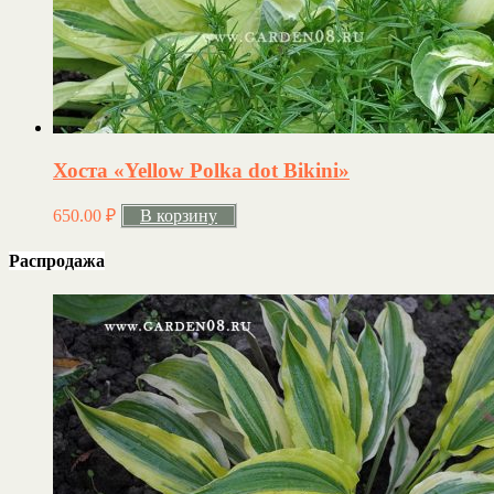
Хоста «Yellow Polka dot Bikini»
650.00
₽
В корзину
Распродажа