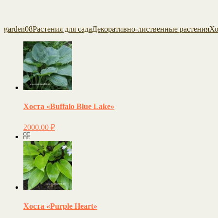
garden08
Растения для сада
Декоративно-лиственные растения
Хо
Хоста «Buffalo Blue Lake»
2000.00
₽
Хоста «Purple Heart»