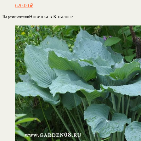
620.00
₽
Новинка в Каталоге
На размножении