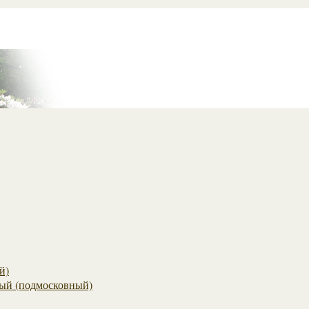
й)
ый (подмосковный)