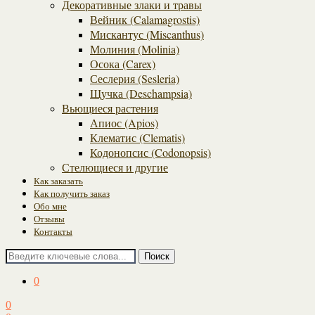
Декоративные злаки и травы
Вейник (Calamagrostis)
Мискантус (Miscanthus)
Молиния (Molinia)
Осока (Carex)
Сеслерия (Sesleria)
Щучка (Deschampsia)
Вьющиеся растения
Апиос (Apios)
Клематис (Clematis)
Кодонопсис (Codonopsis)
Стелющиеся и другие
Как заказать
Как получить заказ
Обо мне
Отзывы
Контакты
Поиск
0
0