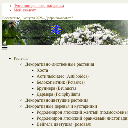
Фото посадочного материала
Мой аккаунт
Воскресенье, 9 августа 2026 - Добро пожаловать!
Неприхотливые садовые растения
Растения
Декоративно-лиственные растения
Хоста
Астильбоидес (Astilboides)
Белокопытник (Рetasites)
Бруннера (Brunnera)
Дармера (Peltiphyllum)
Декоративноцветущие растения
Декоративные деревья и кустарники
Рододендрон японский жёлтый (подмосковны
Рододендрон японский оранжевый листопадн
Вейгела цветущая (розовая)