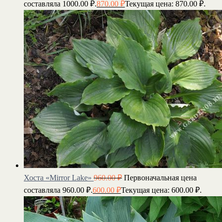
составляла 1000.00 ₽.
870.00
₽
Текущая цена: 870.00 ₽.
Хоста «Mirror Lake»
960.00
₽
Первоначальная цена
составляла 960.00 ₽.
600.00
₽
Текущая цена: 600.00 ₽.