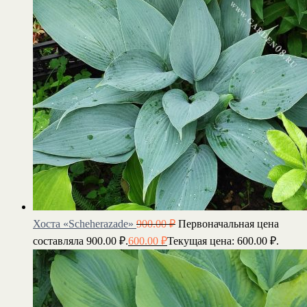
Хоста «Scheherazade»
900.00
₽
Первоначальная цена
составляла 900.00 ₽.
600.00
₽
Текущая цена: 600.00 ₽.