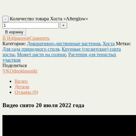
Количество товара Хоста «Afterglow»
В корзину
В Избранное
Сравнить
Категории:
Декоративно-лиственные растения
,
Хоста
Метки:
Для сада природного стиля
,
Крупные (гигантские) сорта
хосты
,
Может расти на солнце
,
Растения для тенистых
участков
Поделиться
VK
Odnoklassniki
Видео
Детали
Отзывы (0)
Видео снято 20 июля 2022 года