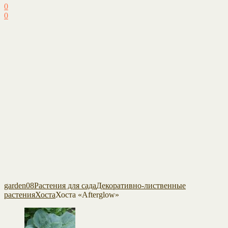
0
0
garden08
Растения для сада
Декоративно-лиственные
растения
Хоста
Хоста «Afterglow»