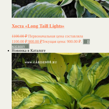
Хоста «Long Taill Lights»
1100.00
₽
Первоначальная цена составляла
1100.00 ₽.
900.00
₽
Текущая цена: 900.00 ₽.
В
корзину
Новинка в Каталоге