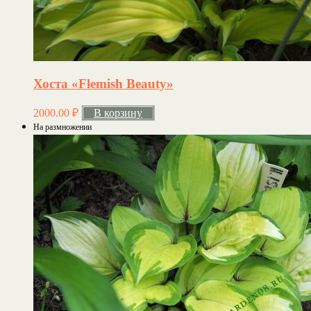
Хоста «Flemish Beauty»
2000.00
₽
В корзину
На размножении