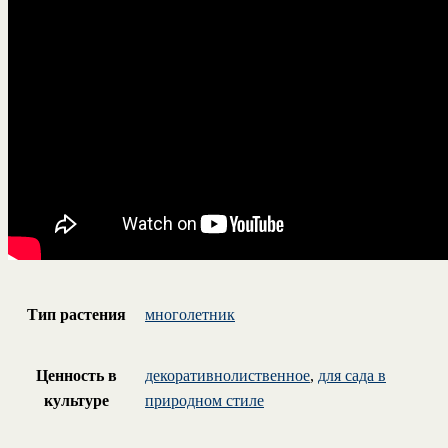
Тип растения
многолетник
Ценность в
декоративнолиственное
,
для сада в
культуре
природном стиле