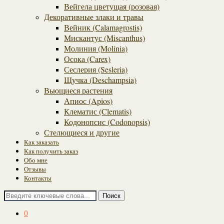
Вейгела цветущая (розовая)
Декоративные злаки и травы
Вейник (Calamagrostis)
Мискантус (Miscanthus)
Молиния (Molinia)
Осока (Carex)
Сеслерия (Sesleria)
Щучка (Deschampsia)
Вьющиеся растения
Апиос (Apios)
Клематис (Clematis)
Кодонопсис (Codonopsis)
Стелющиеся и другие
Как заказать
Как получить заказ
Обо мне
Отзывы
Контакты
Поиск
0