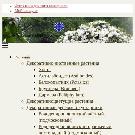
Фото посадочного материала
Мой аккаунт
Неприхотливые садовые растения
Растения
Декоративно-лиственные растения
Хоста
Астильбоидес (Astilboides)
Белокопытник (Рetasites)
Бруннера (Brunnera)
Дармера (Peltiphyllum)
Декоративноцветущие растения
Декоративные деревья и кустарники
Рододендрон японский жёлтый
(подмосковный)
Рододендрон японский оранжевый
листопадный (подмосковный)