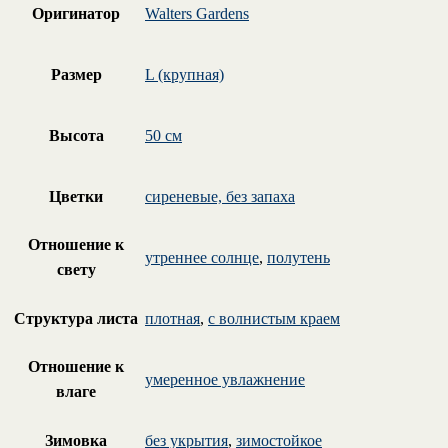
Оригинатор
Walters Gardens
Размер
L (крупная)
Высота
50 см
Цветки
сиреневые, без запаха
Отношение к
утреннее солнце
,
полутень
свету
Структура листа
плотная
,
с волнистым краем
Отношение к
умеренное увлажнение
влаге
Зимовка
без укрытия
,
зимостойкое