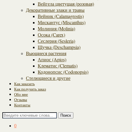
Вейгела цветущая (розовая)
Декоративные злаки и травы
Вейник (Calamagrostis)
Мискантус (Miscanthus)
Молиния (Molinia)
Осока (Carex)
Сеслерия (Sesleria)
Щучка (Deschampsia)
Вьющиеся растения
Апиос (Apios)
Клематис (Clematis)
Кодонопсис (Codonopsis)
Стелющиеся и другие
Как заказать
Как получить заказ
Обо мне
Отзывы
Контакты
Поиск
0