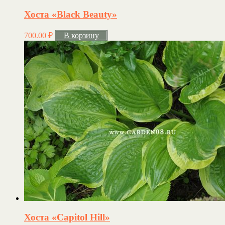
Хоста «Black Beauty»
700.00
₽
В корзину
Хоста «Capitol Hill»