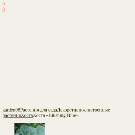
0
0
garden08
Растения для сада
Декоративно-лиственные
растения
Хоста
Хоста «Blushing Blue»