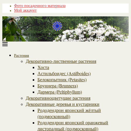
Фото посадочного материала
Мой аккаунт
Неприхотливые садовые растения
Растения
Декоративно-лиственные растения
Хоста
Астильбоидес (Astilboides)
Белокопытник (Рetasites)
Бруннера (Brunnera)
Дармера (Peltiphyllum)
Декоративноцветущие растения
Декоративные деревья и кустарники
Рододендрон японский жёлтый
(подмосковный)
Рододендрон японский оранжевый
листопадный (подмосковный)