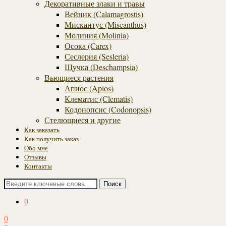
Декоративные злаки и травы
Вейник (Calamagrostis)
Мискантус (Miscanthus)
Молиния (Molinia)
Осока (Carex)
Сеслерия (Sesleria)
Щучка (Deschampsia)
Вьющиеся растения
Апиос (Apios)
Клематис (Clematis)
Кодонопсис (Codonopsis)
Стелющиеся и другие
Как заказать
Как получить заказ
Обо мне
Отзывы
Контакты
Поиск
0
0