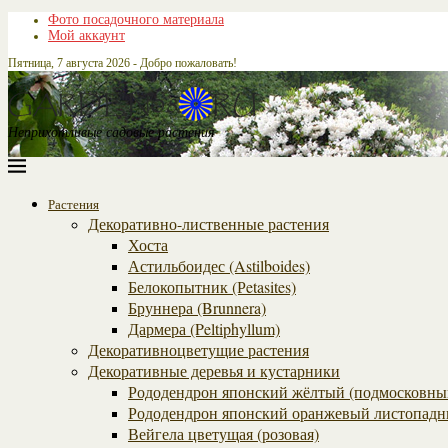
Фото посадочного материала
Мой аккаунт
Пятница, 7 августа 2026 - Добро пожаловать!
Неприхотливые садовые растения
Растения
Декоративно-лиственные растения
Хоста
Астильбоидес (Astilboides)
Белокопытник (Рetasites)
Бруннера (Brunnera)
Дармера (Peltiphyllum)
Декоративноцветущие растения
Декоративные деревья и кустарники
Рододендрон японский жёлтый (подмосковны
Рододендрон японский оранжевый листопадн
Вейгела цветущая (розовая)