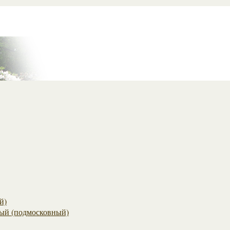
й)
ый (подмосковный)