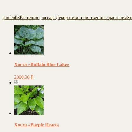
garden08
Растения для сада
Декоративно-лиственные растения
Хо
Хоста «Buffalo Blue Lake»
2000.00
₽
Хоста «Purple Heart»