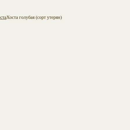
ста
Хоста голубая (сорт утерян)