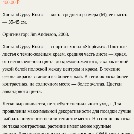
460.00
₽
Хоста «Gypsy Rose»
— хоста среднего размера (M), ее высота
— 35-45 см.
Оригинатор
: Jim Anderson, 2003.
Хоста «Gypsy Rose» — спорт от хосты «Striptease». Плотные
листья с тёмно-зелёным краем, средняя часть листа — яркая,
от светло-зеленого цвета до кремово-желтого, с характерной
узкой белой полоской между центром и краем. В течение
сезона окраска становится более яркой. В тени окраска более
контрастная, на солнечном месте — более желтая. Цветки
лавандового цвета.
Легко выращивается, не требует специального ухода. Для
проявления максимальной декоративности для посадки лучше
выбрать полутенистое или тенистое место. На солнце окраска
не такая контрастная, растение имеет менее крупные
листья. Для подкормки я использую компост, ОМУ, мульчирую