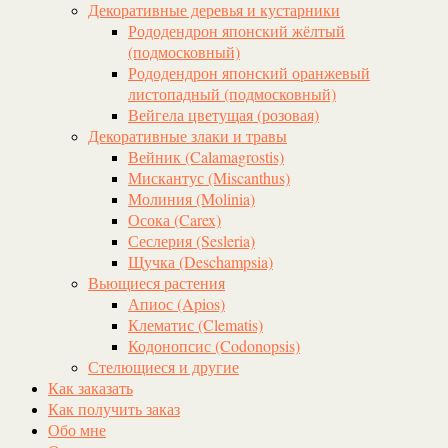
Декоративные деревья и кустарники
Рододендрон японский жёлтый
(подмосковный)
Рододендрон японский оранжевый
листопадный (подмосковный)
Вейгела цветущая (розовая)
Декоративные злаки и травы
Вейник (Calamagrostis)
Мискантус (Miscanthus)
Молиния (Molinia)
Осока (Carex)
Сеслерия (Sesleria)
Щучка (Deschampsia)
Вьющиеся растения
Апиос (Apios)
Клематис (Clematis)
Кодонопсис (Codonopsis)
Стелющиеся и другие
Как заказать
Как получить заказ
Обо мне