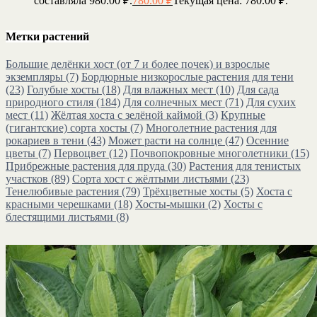
составляла 980.00 ₽.
780.00
₽
Текущая цена: 780.00 ₽.
Метки растений
Большие делёнки хост (от 7 и более почек) и взрослые
экземпляры
(7)
Бордюрные низкорослые растения для тени
(23)
Голубые хосты
(18)
Для влажных мест
(10)
Для сада
природного стиля
(184)
Для солнечных мест
(71)
Для сухих
мест
(11)
Жёлтая хоста с зелёной каймой
(3)
Крупные
(гигантские) сорта хосты
(7)
Многолетние растения для
рокариев в тени
(43)
Может расти на солнце
(47)
Осенние
цветы
(7)
Первоцвет
(12)
Почвопокровные многолетники
(15)
Прибрежные растения для пруда
(30)
Растения для тенистых
участков
(89)
Сорта хост с жёлтыми листьями
(23)
Тенелюбивые растения
(79)
Трёхцветные хосты
(5)
Хоста с
красными черешками
(18)
Хосты-мышки
(2)
Хосты с
блестящими листьями
(8)