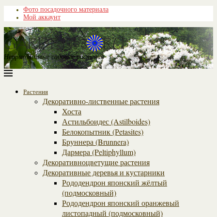
Фото посадочного материала
Мой аккаунт
Неприхотливые садовые растения
Растения
Декоративно-лиственные растения
Хоста
Астильбоидес (Astilboides)
Белокопытник (Рetasites)
Бруннера (Brunnera)
Дармера (Peltiphyllum)
Декоративноцветущие растения
Декоративные деревья и кустарники
Рододендрон японский жёлтый
(подмосковный)
Рододендрон японский оранжевый
листопадный (подмосковный)