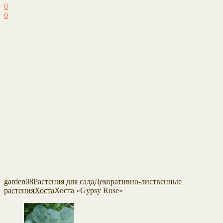
0
0
garden08
Растения для сада
Декоративно-лиственные
растения
Хоста
Хоста «Gypsy Rose»