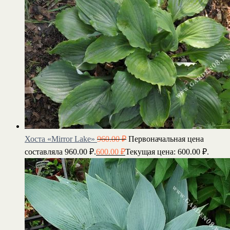
Хоста «Mirror Lake»
960.00
₽
Первоначальная цена
составляла 960.00 ₽.
600.00
₽
Текущая цена: 600.00 ₽.