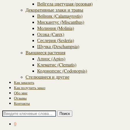
Вейгела цветущая (розовая)
Декоративные злаки и травы
Вейник (Calamagrostis)
Мискантус (Miscanthus)
Молиния (Molinia)
Осока (Carex)
Сеслерия (Sesleria)
Щучка (Deschampsia)
Вьющиеся растения
Апиос (Apios)
Клематис (Clematis)
Кодонопсис (Codonopsis)
Стелющиеся и другие
Как заказать
Как получить заказ
Обо мне
Отзывы
Контакты
Поиск
0