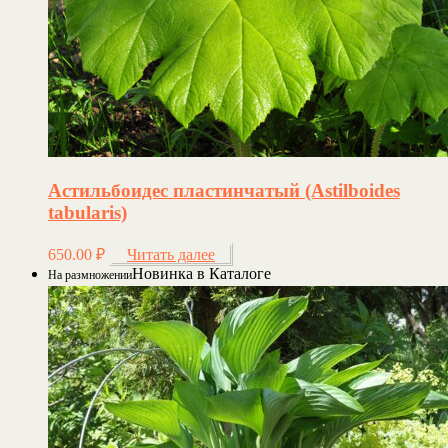
Астильбоидес пластинчатый (Astilboides
tabularis)
650.00
₽
Читать далее
Новинка в Каталоге
На размножении