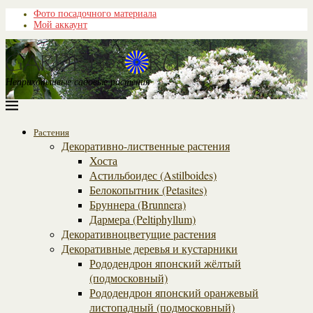
Фото посадочного материала
Мой аккаунт
Неприхотливые садовые растения
Растения
Декоративно-лиственные растения
Хоста
Астильбоидес (Astilboides)
Белокопытник (Рetasites)
Бруннера (Brunnera)
Дармера (Peltiphyllum)
Декоративноцветущие растения
Декоративные деревья и кустарники
Рододендрон японский жёлтый
(подмосковный)
Рододендрон японский оранжевый
листопадный (подмосковный)