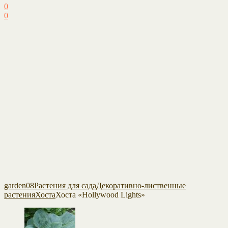
0
0
garden08
Растения для сада
Декоративно-лиственные
растения
Хоста
Хоста «Hollywood Lights»