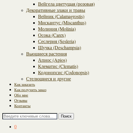
Вейгела цветущая (розовая)
Декоративные злаки и травы
Вейник (Calamagrostis)
Мискантус (Miscanthus)
Молиния (Molinia)
Осока (Carex)
Сеслерия (Sesleria)
Щучка (Deschampsia)
Вьющиеся растения
Апиос (Apios)
Клематис (Clematis)
Кодонопсис (Codonopsis)
Стелющиеся и другие
Как заказать
Как получить заказ
Обо мне
Отзывы
Контакты
Поиск
0