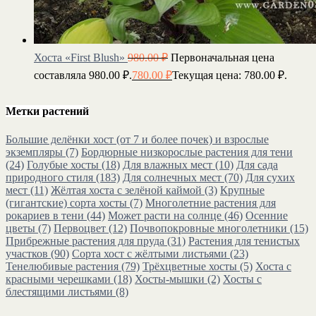
Хоста «First Blush»
980.00
₽
Первоначальная цена
составляла 980.00 ₽.
780.00
₽
Текущая цена: 780.00 ₽.
Метки растений
Большие делёнки хост (от 7 и более почек) и взрослые
экземпляры
(7)
Бордюрные низкорослые растения для тени
(24)
Голубые хосты
(18)
Для влажных мест
(10)
Для сада
природного стиля
(183)
Для солнечных мест
(70)
Для сухих
мест
(11)
Жёлтая хоста с зелёной каймой
(3)
Крупные
(гигантские) сорта хосты
(7)
Многолетние растения для
рокариев в тени
(44)
Может расти на солнце
(46)
Осенние
цветы
(7)
Первоцвет
(12)
Почвопокровные многолетники
(15)
Прибрежные растения для пруда
(31)
Растения для тенистых
участков
(90)
Сорта хост с жёлтыми листьями
(23)
Тенелюбивые растения
(79)
Трёхцветные хосты
(5)
Хоста с
красными черешками
(18)
Хосты-мышки
(2)
Хосты с
блестящими листьями
(8)