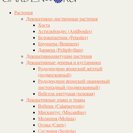
Растения
Декоративно-лиственные растения
Хоста
Астильбоидес (Astilboides)
Белокопытник (Рetasites)
Бруннера (Brunnera)
Дармера (Peltiphyllum)
Декоративноцветущие растения
Декоративные деревья и кустарники
Рододендрон японский жёлтый
(подмосковный)
Рододендрон японский оранжевый
листопадный (подмосковный)
Вейгела цветущая (розовая)
Декоративные злаки и травы
Вейник (Calamagrostis)
Мискантус (Miscanthus)
Молиния (Molinia)
Осока (Carex)
Сеслерия (Sesleria)