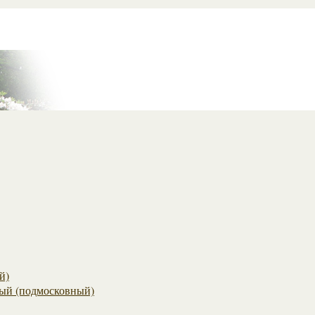
й)
ый (подмосковный)