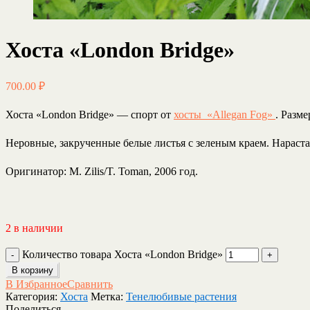
Хоста «London Bridge»
700.00
₽
Хоста «London Bridge»
— спорт от
хосты
«Allegan Fog»
. Разме
Неровные, закрученные белые листья с зеленым краем. Нараста
Оригинатор: M. Zilis/T. Toman, 2006 год.
2 в наличии
Количество товара Хоста «London Bridge»
В корзину
В Избранное
Сравнить
Категория:
Хоста
Метка:
Тенелюбивые растения
Поделиться