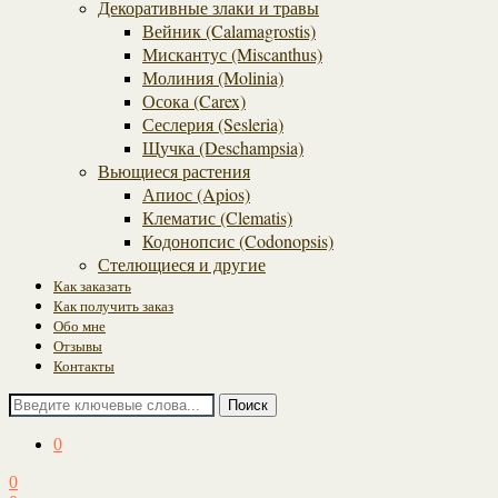
Декоративные злаки и травы
Вейник (Calamagrostis)
Мискантус (Miscanthus)
Молиния (Molinia)
Осока (Carex)
Сеслерия (Sesleria)
Щучка (Deschampsia)
Вьющиеся растения
Апиос (Apios)
Клематис (Clematis)
Кодонопсис (Codonopsis)
Стелющиеся и другие
Как заказать
Как получить заказ
Обо мне
Отзывы
Контакты
Поиск
0
0