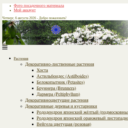
Фото посадочного материала
Мой аккаунт
Четверг, 6 августа 2026 - Добро пожаловать!
Неприхотливые садовые растения
Растения
Декоративно-лиственные растения
Хоста
Астильбоидес (Astilboides)
Белокопытник (Рetasites)
Бруннера (Brunnera)
Дармера (Peltiphyllum)
Декоративноцветущие растения
Декоративные деревья и кустарники
Рододендрон японский жёлтый (подмосковны
Рододендрон японский оранжевый листопадн
Вейгела цветущая (розовая)