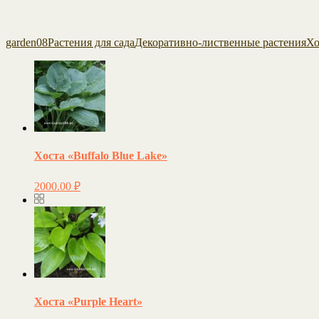
garden08
Растения для сада
Декоративно-лиственные растения
Хо
Хоста «Buffalo Blue Lake»
2000.00
₽
Хоста «Purple Heart»