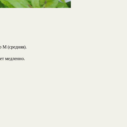
р M (средняя).
ет медленно.