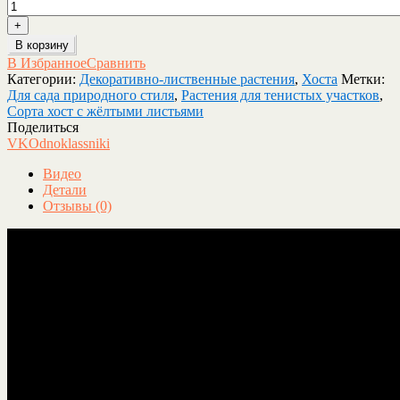
В корзину
В Избранное
Сравнить
Категории:
Декоративно-лиственные растения
,
Хоста
Метки:
Для сада природного стиля
,
Растения для тенистых участков
,
Сорта хост с жёлтыми листьями
Поделиться
VK
Odnoklassniki
Видео
Детали
Отзывы (0)