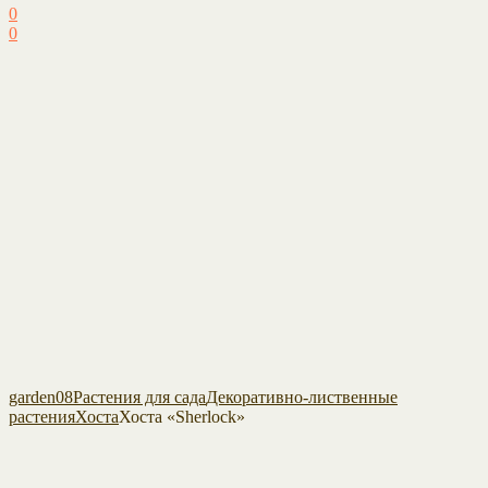
0
0
garden08
Растения для сада
Декоративно-лиственные
растения
Хоста
Хоста «Sherlock»