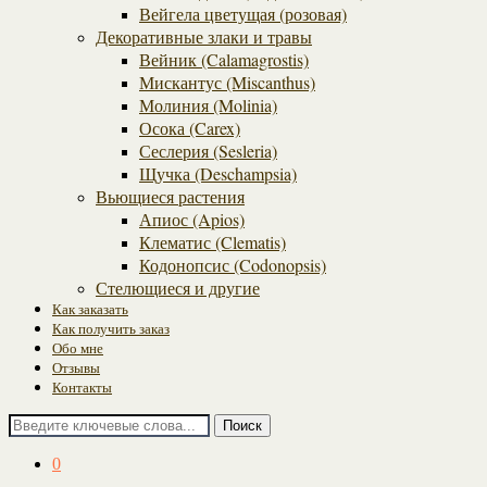
Вейгела цветущая (розовая)
Декоративные злаки и травы
Вейник (Calamagrostis)
Мискантус (Miscanthus)
Молиния (Molinia)
Осока (Carex)
Сеслерия (Sesleria)
Щучка (Deschampsia)
Вьющиеся растения
Апиос (Apios)
Клематис (Clematis)
Кодонопсис (Codonopsis)
Стелющиеся и другие
Как заказать
Как получить заказ
Обо мне
Отзывы
Контакты
Поиск
0