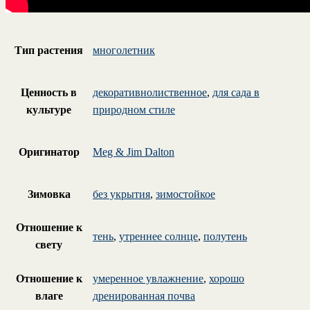
Тип растения
многолетник
Ценность в
декоративнолиственное
,
для сада в
культуре
природном стиле
Оригинатор
Meg & Jim Dalton
Зимовка
без укрытия
,
зимостойкое
Отношение к
тень
,
утреннее солнце
,
полутень
свету
Отношение к
умеренное увлажнение
,
хорошо
влаге
дренированная почва