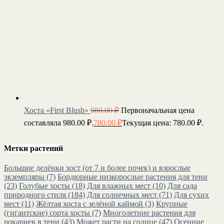
Хоста «First Blush»
980.00
₽
Первоначальная цена
составляла 980.00 ₽.
780.00
₽
Текущая цена: 780.00 ₽.
Метки растений
Большие делёнки хост (от 7 и более почек) и взрослые
экземпляры
(7)
Бордюрные низкорослые растения для тени
(23)
Голубые хосты
(18)
Для влажных мест
(10)
Для сада
природного стиля
(184)
Для солнечных мест
(71)
Для сухих
мест
(11)
Жёлтая хоста с зелёной каймой
(3)
Крупные
(гигантские) сорта хосты
(7)
Многолетние растения для
рокариев в тени
(43)
Может расти на солнце
(47)
Осенние