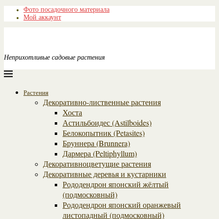
Фото посадочного материала
Мой аккаунт
Неприхотливые садовые растения
Растения
Декоративно-лиственные растения
Хоста
Астильбоидес (Astilboides)
Белокопытник (Рetasites)
Бруннера (Brunnera)
Дармера (Peltiphyllum)
Декоративноцветущие растения
Декоративные деревья и кустарники
Рододендрон японский жёлтый
(подмосковный)
Рододендрон японский оранжевый
листопадный (подмосковный)