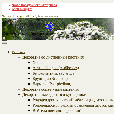
Фото посадочного материала
Мой аккаунт
Четверг, 6 августа 2026 - Добро пожаловать!
Неприхотливые садовые растения
Растения
Декоративно-лиственные растения
Хоста
Астильбоидес (Astilboides)
Белокопытник (Рetasites)
Бруннера (Brunnera)
Дармера (Peltiphyllum)
Декоративноцветущие растения
Декоративные деревья и кустарники
Рододендрон японский жёлтый (подмосковны
Рододендрон японский оранжевый листопадн
Вейгела цветущая (розовая)