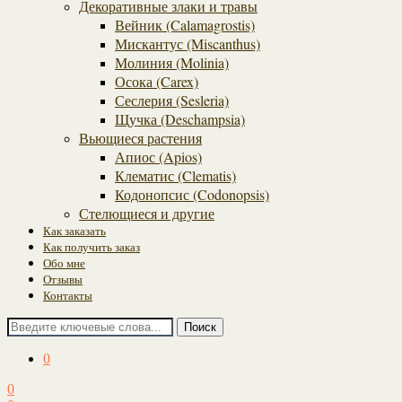
Декоративные злаки и травы
Вейник (Calamagrostis)
Мискантус (Miscanthus)
Молиния (Molinia)
Осока (Carex)
Сеслерия (Sesleria)
Щучка (Deschampsia)
Вьющиеся растения
Апиос (Apios)
Клематис (Clematis)
Кодонопсис (Codonopsis)
Стелющиеся и другие
Как заказать
Как получить заказ
Обо мне
Отзывы
Контакты
Поиск
0
0