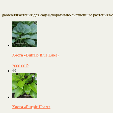
garden08
Растения для сада
Декоративно-лиственные растения
Хо
Хоста «Buffalo Blue Lake»
2000.00
₽
Хоста «Purple Heart»