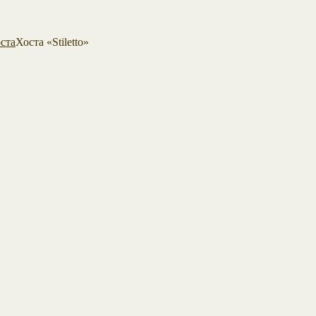
ста
Хоста «Stiletto»