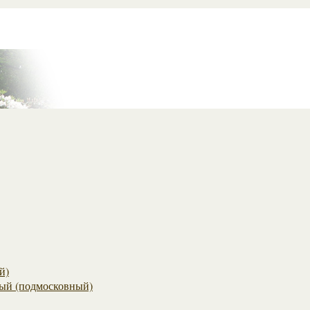
й)
ый (подмосковный)