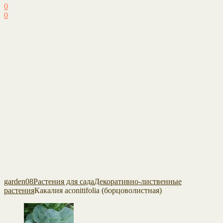
0
0
garden08
Растения для сада
Декоративно-лиственные
растения
Какалия aconitifolia (борцоволистная)