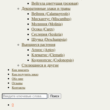
Вейгела цветущая (розовая)
Декоративные злаки и травы
Вейник (Calamagrostis)
Мискантус (Miscanthus)
Молиния (Molinia)
Осока (Carex)
Сеслерия (Sesleria)
Щучка (Deschampsia)
Вьющиеся растения
Апиос (Apios)
Клематис (Clematis)
Кодонопсис (Codonopsis)
Стелющиеся и другие
Как заказать
Как получить заказ
Обо мне
Отзывы
Контакты
Поиск
0