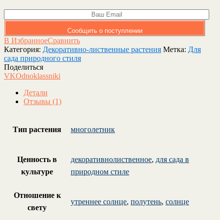
Сообщить о поступлении
В Избранное
Сравнить
Категория:
Декоративно-лиственные растения
Метка:
Для
сада природного стиля
Поделиться
VK
Odnoklassniki
Детали
Отзывы (1)
Тип растения
многолетник
Ценность в
декоративнолиственное
,
для сада в
культуре
природном стиле
Отношение к
утреннее солнце
,
полутень
,
солнце
свету