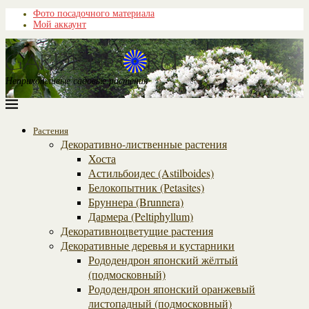
Фото посадочного материала
Мой аккаунт
Неприхотливые садовые растения
Растения
Декоративно-лиственные растения
Хоста
Астильбоидес (Astilboides)
Белокопытник (Рetasites)
Бруннера (Brunnera)
Дармера (Peltiphyllum)
Декоративноцветущие растения
Декоративные деревья и кустарники
Рододендрон японский жёлтый
(подмосковный)
Рододендрон японский оранжевый
листопадный (подмосковный)