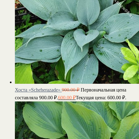
Хоста «Scheherazade»
900.00
₽
Первоначальная цена
составляла 900.00 ₽.
600.00
₽
Текущая цена: 600.00 ₽.