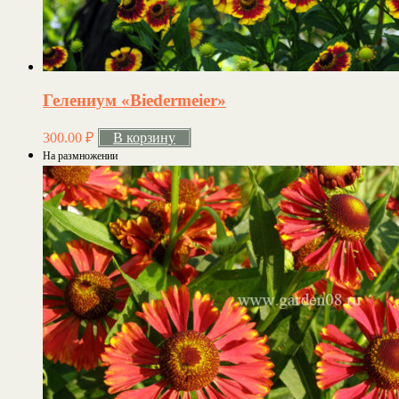
Гелениум «Biedermeier»
300.00
₽
В корзину
На размножении