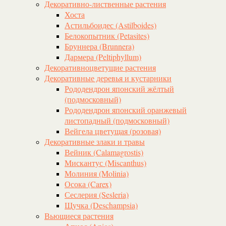
Декоративно-лиственные растения
Хоста
Астильбоидес (Astilboides)
Белокопытник (Рetasites)
Бруннера (Brunnera)
Дармера (Peltiphyllum)
Декоративноцветущие растения
Декоративные деревья и кустарники
Рододендрон японский жёлтый
(подмосковный)
Рододендрон японский оранжевый
листопадный (подмосковный)
Вейгела цветущая (розовая)
Декоративные злаки и травы
Вейник (Calamagrostis)
Мискантус (Miscanthus)
Молиния (Molinia)
Осока (Carex)
Сеслерия (Sesleria)
Щучка (Deschampsia)
Вьющиеся растения