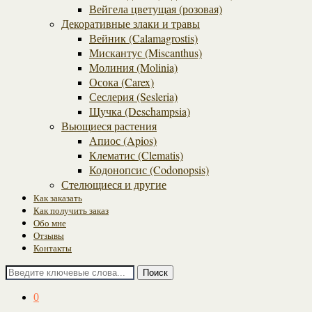
Вейгела цветущая (розовая)
Декоративные злаки и травы
Вейник (Calamagrostis)
Мискантус (Miscanthus)
Молиния (Molinia)
Осока (Carex)
Сеслерия (Sesleria)
Щучка (Deschampsia)
Вьющиеся растения
Апиос (Apios)
Клематис (Clematis)
Кодонопсис (Codonopsis)
Стелющиеся и другие
Как заказать
Как получить заказ
Обо мне
Отзывы
Контакты
Поиск
0