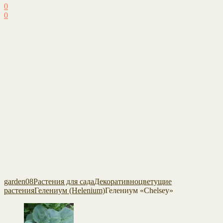
0
0
garden08
Растения для сада
Декоративноцветущие
растения
Гелениум (Helenium)
Гелениум «Chelsey»