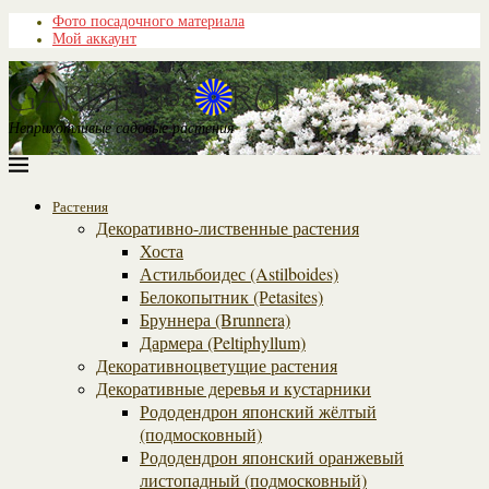
Фото посадочного материала
Мой аккаунт
Неприхотливые садовые растения
Растения
Декоративно-лиственные растения
Хоста
Астильбоидес (Astilboides)
Белокопытник (Рetasites)
Бруннера (Brunnera)
Дармера (Peltiphyllum)
Декоративноцветущие растения
Декоративные деревья и кустарники
Рододендрон японский жёлтый
(подмосковный)
Рододендрон японский оранжевый
листопадный (подмосковный)