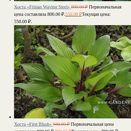
Хоста «Frisian Waving Steel»
800.00
₽
Первоначальная
цена составляла 800.00 ₽.
550.00
₽
Текущая цена:
550.00 ₽.
Хоста «First Blush»
980.00
₽
Первоначальная цена