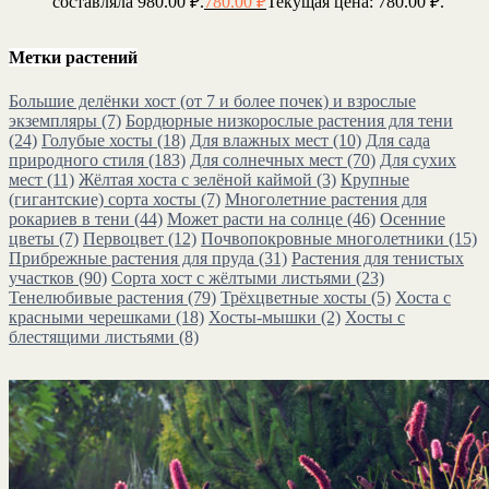
составляла 980.00 ₽.
780.00
₽
Текущая цена: 780.00 ₽.
Метки растений
Большие делёнки хост (от 7 и более почек) и взрослые
экземпляры
(7)
Бордюрные низкорослые растения для тени
(24)
Голубые хосты
(18)
Для влажных мест
(10)
Для сада
природного стиля
(183)
Для солнечных мест
(70)
Для сухих
мест
(11)
Жёлтая хоста с зелёной каймой
(3)
Крупные
(гигантские) сорта хосты
(7)
Многолетние растения для
рокариев в тени
(44)
Может расти на солнце
(46)
Осенние
цветы
(7)
Первоцвет
(12)
Почвопокровные многолетники
(15)
Прибрежные растения для пруда
(31)
Растения для тенистых
участков
(90)
Сорта хост с жёлтыми листьями
(23)
Тенелюбивые растения
(79)
Трёхцветные хосты
(5)
Хоста с
красными черешками
(18)
Хосты-мышки
(2)
Хосты с
блестящими листьями
(8)