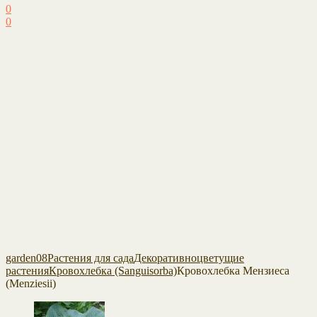
0
0
garden08
Растения для сада
Декоративноцветущие
растения
Кровохлебка (Sanguisorba)
Кровохлебка Мензиеса
(Menziesii)