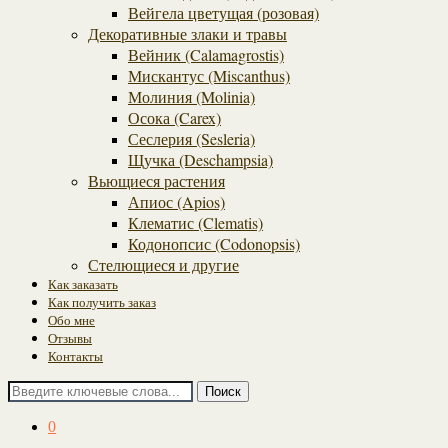
Вейгела цветущая (розовая)
Декоративные злаки и травы
Вейник (Calamagrostis)
Мискантус (Miscanthus)
Молиния (Molinia)
Осока (Carex)
Сеслерия (Sesleria)
Щучка (Deschampsia)
Вьющиеся растения
Апиос (Apios)
Клематис (Clematis)
Кодонопсис (Codonopsis)
Стелющиеся и другие
Как заказать
Как получить заказ
Обо мне
Отзывы
Контакты
Поиск
0