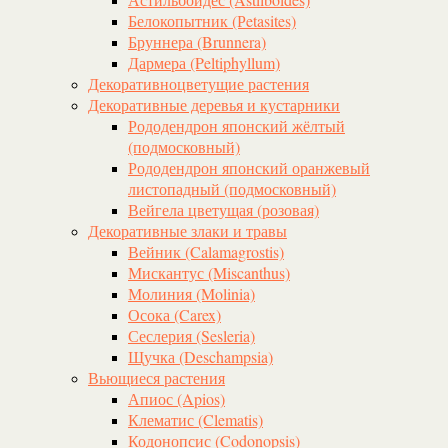
Белокопытник (Рetasites)
Бруннера (Brunnera)
Дармера (Peltiphyllum)
Декоративноцветущие растения
Декоративные деревья и кустарники
Рододендрон японский жёлтый
(подмосковный)
Рододендрон японский оранжевый
листопадный (подмосковный)
Вейгела цветущая (розовая)
Декоративные злаки и травы
Вейник (Calamagrostis)
Мискантус (Miscanthus)
Молиния (Molinia)
Осока (Carex)
Сеслерия (Sesleria)
Щучка (Deschampsia)
Вьющиеся растения
Апиос (Apios)
Клематис (Clematis)
Кодонопсис (Codonopsis)