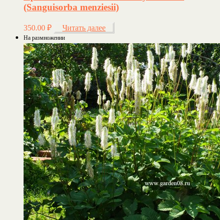
(Sanguisorba menziesii)
350.00
₽
Читать далее
На размножении