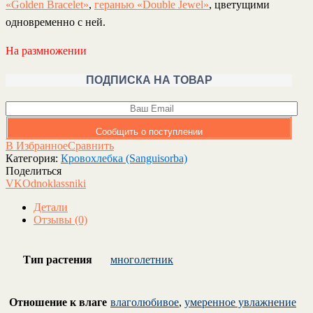
«Golden Bracelet»
,
геранью «Double Jewel»
, цветущими
одновременно с ней.
На размножении
ПОДПИСКА НА ТОВАР
Сообщить о поступлении
В Избранное
Сравнить
Категория:
Кровохлебка (Sanguisorba)
Поделиться
VK
Odnoklassniki
Детали
Отзывы (0)
Тип растения
многолетник
Отношение к влаге
влаголюбивое
,
умеренное увлажнение