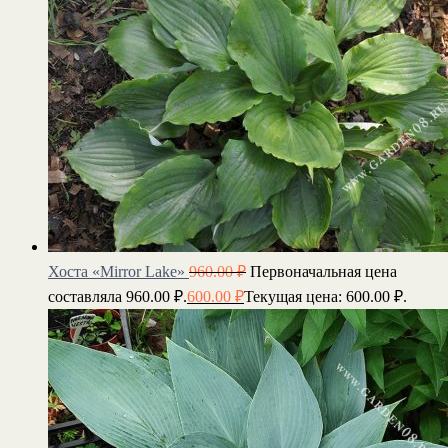
Хоста «Mirror Lake»
960.00
₽
Первоначальная цена
составляла 960.00 ₽.
600.00
₽
Текущая цена: 600.00 ₽.