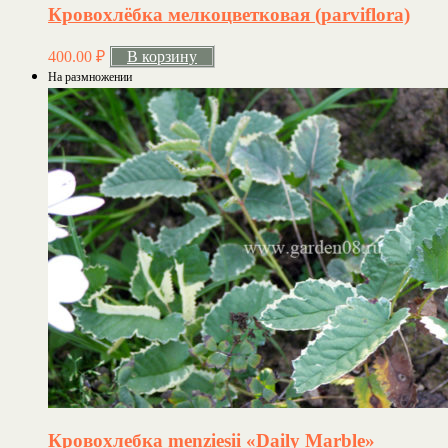
Кровохлёбка мелкоцветковая (parviflora)
400.00
₽
В корзину
На размножении
Кровохлебка menziesii «Daily Marble»