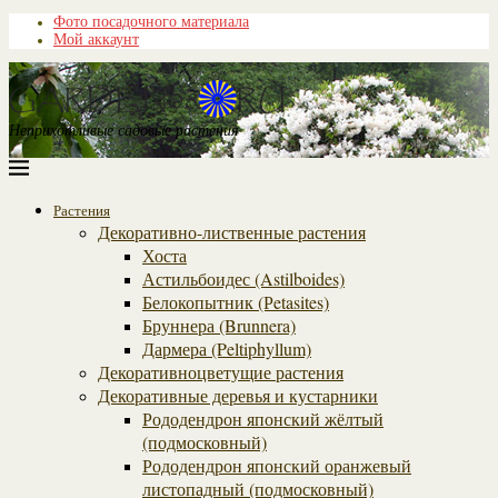
Фото посадочного материала
Мой аккаунт
Неприхотливые садовые растения
Растения
Декоративно-лиственные растения
Хоста
Астильбоидес (Astilboides)
Белокопытник (Рetasites)
Бруннера (Brunnera)
Дармера (Peltiphyllum)
Декоративноцветущие растения
Декоративные деревья и кустарники
Рододендрон японский жёлтый
(подмосковный)
Рододендрон японский оранжевый
листопадный (подмосковный)