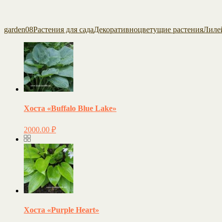
garden08
Растения для сада
Декоративноцветущие растения
Лилей
Хоста «Buffalo Blue Lake»
2000.00
₽
Хоста «Purple Heart»