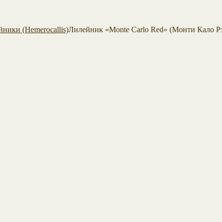
ники (Hemerocallis)
Лилейник «Monte Carlo Red» (Монти Кало Р