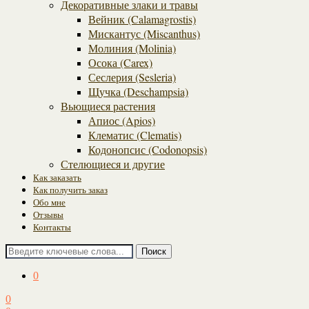
Декоративные злаки и травы
Вейник (Calamagrostis)
Мискантус (Miscanthus)
Молиния (Molinia)
Осока (Carex)
Сеслерия (Sesleria)
Щучка (Deschampsia)
Вьющиеся растения
Апиос (Apios)
Клематис (Clematis)
Кодонопсис (Codonopsis)
Стелющиеся и другие
Как заказать
Как получить заказ
Обо мне
Отзывы
Контакты
Поиск
0
0