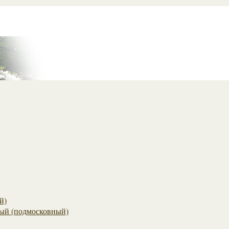
й)
ый (подмосковный)