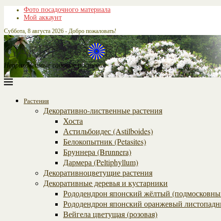
Фото посадочного материала
Мой аккаунт
Суббота, 8 августа 2026 - Добро пожаловать!
Неприхотливые садовые растения
Растения
Декоративно-лиственные растения
Хоста
Астильбоидес (Astilboides)
Белокопытник (Рetasites)
Бруннера (Brunnera)
Дармера (Peltiphyllum)
Декоративноцветущие растения
Декоративные деревья и кустарники
Рододендрон японский жёлтый (подмосковны
Рододендрон японский оранжевый листопадн
Вейгела цветущая (розовая)