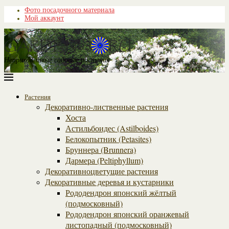
Фото посадочного материала
Мой аккаунт
Неприхотливые садовые растения
Растения
Декоративно-лиственные растения
Хоста
Астильбоидес (Astilboides)
Белокопытник (Рetasites)
Бруннера (Brunnera)
Дармера (Peltiphyllum)
Декоративноцветущие растения
Декоративные деревья и кустарники
Рододендрон японский жёлтый
(подмосковный)
Рододендрон японский оранжевый
листопадный (подмосковный)