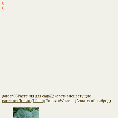
0
0
garden08
Растения для сада
Декоративноцветущие
растения
Лилии (Lilium)
Лилия «Wizard» (Азиатский гибрид)