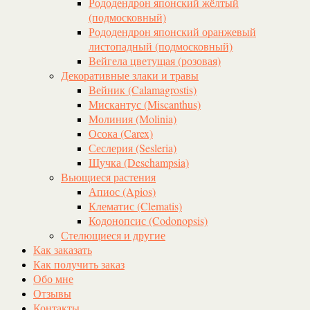
Рододендрон японский жёлтый
(подмосковный)
Рододендрон японский оранжевый
листопадный (подмосковный)
Вейгела цветущая (розовая)
Декоративные злаки и травы
Вейник (Calamagrostis)
Мискантус (Miscanthus)
Молиния (Molinia)
Осока (Carex)
Сеслерия (Sesleria)
Щучка (Deschampsia)
Вьющиеся растения
Апиос (Apios)
Клематис (Clematis)
Кодонопсис (Codonopsis)
Стелющиеся и другие
Как заказать
Как получить заказ
Обо мне
Отзывы
Контакты