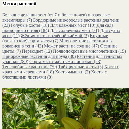
Метки растений
Большие делёнки хост (от 7 и более почек) и взрослые
экземпляры
(7)
Бордюрные низкорослые растения для тени
(23)
Голубые хосты
(18)
Для влажных мест
(10)
Для сада
природного стиля
(184)
Для солнечных мест
(71)
Для сухих
мест
(11)
Жёлтая хоста с зелёной каймой
(3)
Крупные
(гигантские) сорта хосты
(7)
Многолетние растения для
рокариев в тени
(43)
Может расти на солнце
(47)
Осенние
цветы
(7)
Первоцвет
(12)
Почвопокровные многолетники
(15)
Прибрежные растения для пруда
(30)
Растения для тенистых
участков
(89)
Сорта хост с жёлтыми листьями
(23)
Тенелюбивые растения
(79)
Трёхцветные хосты
(5)
Хоста с
красными черешками
(18)
Хосты-мышки
(2)
Хосты с
блестящими листьями
(8)