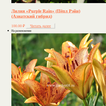
Лилия «Purple Rain» (Пёпл Рэйн)
(Азиатский гибрид)
100.00
₽
Читать далее
На размножении