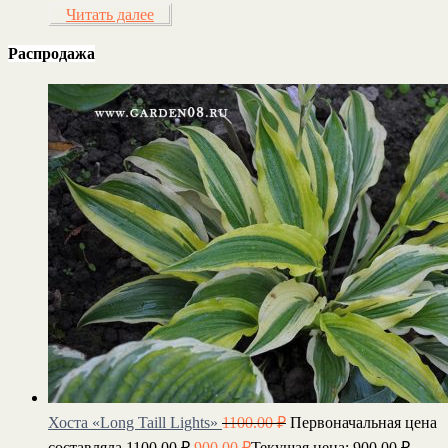
Читать далее
Распродажа
Хоста «Long Taill Lights»
1100.00
₽
Первоначальная цена
составляла 1100.00 ₽.
900.00
₽
Текущая цена: 900.00 ₽.