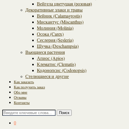
Вейгела цветущая (розовая)
Декоративные злаки и травы
Вейник (Calamagrostis)
Мискантус (Miscanthus)
Молиния (Molinia)
Осока (Carex)
Сеслерия (Sesleria)
Щучка (Deschampsia)
Вьющиеся растения
Апиос (Apios)
Клематис (Clematis)
Кодонопсис (Codonopsis)
Стелющиеся и другие
Как заказать
Как получить заказ
Обо мне
Отзывы
Контакты
Поиск
0