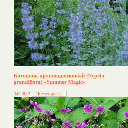
Котовник крупноцветковый (Nepeta
grandiflora) «Summer Magic»
340.00
₽
Читать далее