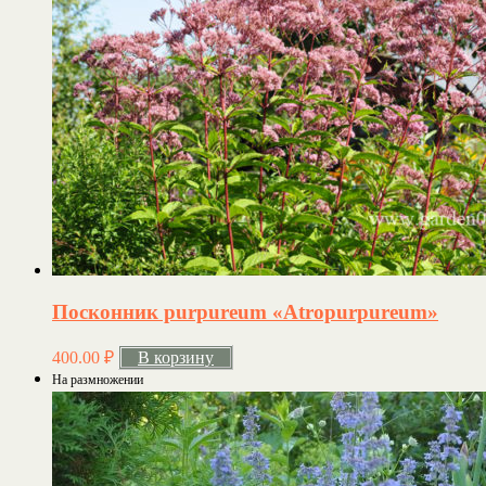
Посконник purpureum «Atropurpureum»
400.00
₽
В корзину
На размножении