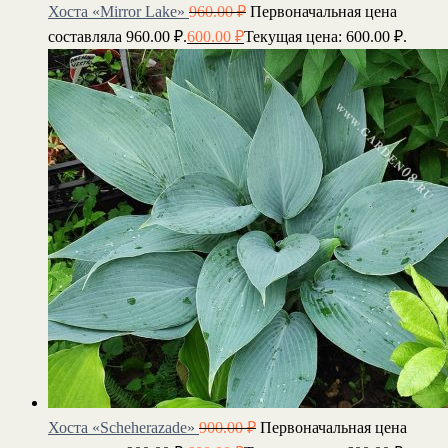
Хоста «Mirror Lake»
960.00
₽
Первоначальная цена
составляла 960.00 ₽.
600.00
₽
Текущая цена: 600.00 ₽.
Хоста «Scheherazade»
900.00
₽
Первоначальная цена