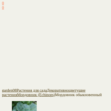
0
0
garden08
Растения для сада
Декоративноцветущие
растения
Мордовник (Echinops)
Мордовник обыкновенный