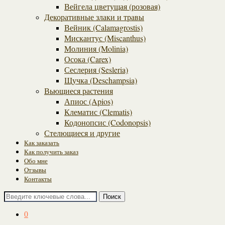
Вейгела цветущая (розовая)
Декоративные злаки и травы
Вейник (Calamagrostis)
Мискантус (Miscanthus)
Молиния (Molinia)
Осока (Carex)
Сеслерия (Sesleria)
Щучка (Deschampsia)
Вьющиеся растения
Апиос (Apios)
Клематис (Clematis)
Кодонопсис (Codonopsis)
Стелющиеся и другие
Как заказать
Как получить заказ
Обо мне
Отзывы
Контакты
Поиск
0