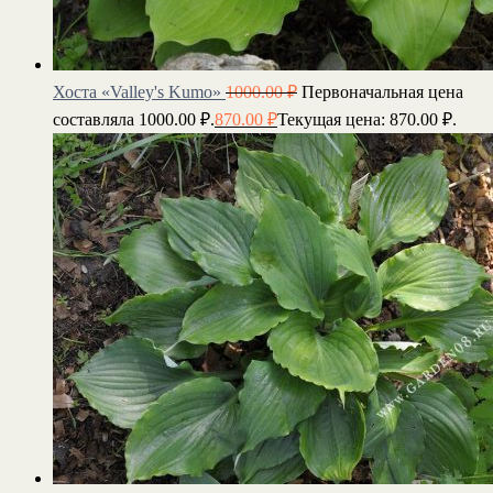
Хоста «Valley's Kumo»
1000.00
₽
Первоначальная цена
составляла 1000.00 ₽.
870.00
₽
Текущая цена: 870.00 ₽.