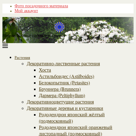
Фото посадочного материала
Мой аккаунт
Неприхотливые садовые растения
Растения
Декоративно-лиственные растения
Хоста
Астильбоидес (Astilboides)
Белокопытник (Рetasites)
Бруннера (Brunnera)
Дармера (Peltiphyllum)
Декоративноцветущие растения
Декоративные деревья и кустарники
Рододендрон японский жёлтый
(подмосковный)
Рододендрон японский оранжевый
листопадный (подмосковный)