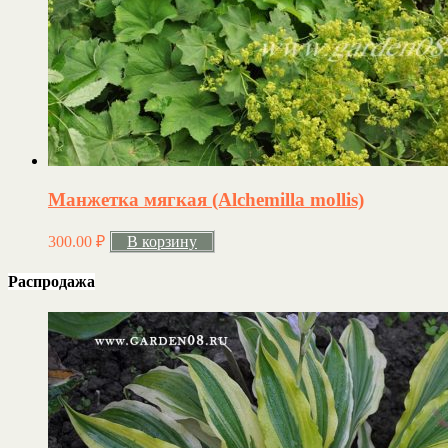
Манжетка мягкая (Alchemilla mollis)
300.00
₽
В корзину
Распродажа