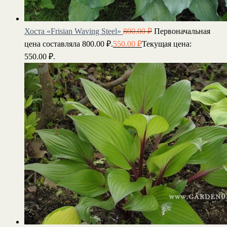
Хоста «Frisian Waving Steel»
800.00
₽
Первоначальная
цена составляла 800.00 ₽.
550.00
₽
Текущая цена:
550.00 ₽.