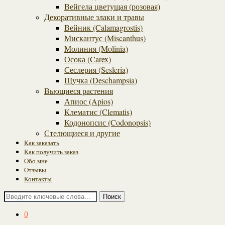
Вейгела цветущая (розовая)
Декоративные злаки и травы
Вейник (Calamagrostis)
Мискантус (Miscanthus)
Молиния (Molinia)
Осока (Carex)
Сеслерия (Sesleria)
Щучка (Deschampsia)
Вьющиеся растения
Апиос (Apios)
Клематис (Clematis)
Кодонопсис (Codonopsis)
Стелющиеся и другие
Как заказать
Как получить заказ
Обо мне
Отзывы
Контакты
Поиск
0