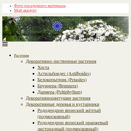
Фото посадочного материала
Мой аккаунт
Неприхотливые садовые растения
Растения
Декоративно-лиственные растения
Хоста
Астильбоидес (Astilboides)
Белокопытник (Рetasites)
Бруннера (Brunnera)
Дармера (Peltiphyllum)
Декоративноцветущие растения
Декоративные деревья и кустарники
Рододендрон японский жёлтый
(подмосковный)
Рододендрон японский оранжевый
листопадный (подмосковный)