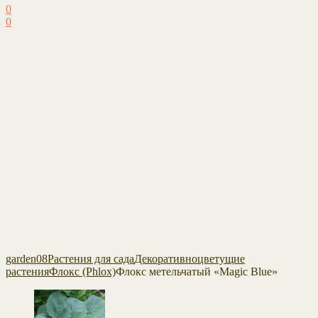
0
0
garden08
Растения для сада
Декоративноцветущие
растения
Флокс (Phlox)
Флокс метельчатый «Magic Blue»