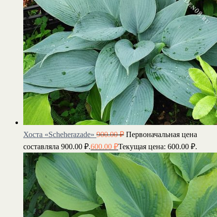
Хоста «Scheherazade»
900.00
₽
Первоначальная цена
составляла 900.00 ₽.
600.00
₽
Текущая цена: 600.00 ₽.