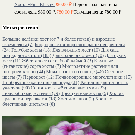
Хоста «First Blush»
980.00
₽
Первоначальная цена
составляла 980.00 ₽.
780.00
₽
Текущая цена: 780.00 ₽.
Метки растений
Большие делёнки хост (от 7 и более почек) и взрослые
экземпляры
(7)
Бордюрные низкорослые растения для тени
(24)
Голубые хосты
(18)
Для влажных мест
(10)
Для сада
природного стиля
(183)
Для солнечных мест
(70)
Для сухих
мест
(11)
Жёлтая хоста с зелёной каймой
(3)
Крупные
(гигантские) сорта хосты
(7)
Многолетние растения для
рокариев в тени
(44)
Может расти на солнце
(46)
Осенние
цветы
(7)
Первоцвет
(12)
Почвопокровные многолетники
(15)
Прибрежные растения для пруда
(31)
Растения для тенистых
участков
(90)
Сорта хост с жёлтыми листьями
(23)
Тенелюбивые растения
(79)
Трёхцветные хосты
(5)
Хоста с
красными черешками
(18)
Хосты-мышки
(2)
Хосты с
блестящими листьями
(8)