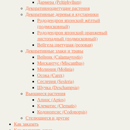
Дармера (Peltiphyllum)
Декоративноцветущие растения
Декоративные деревья и кустарники
Рододендрон японский жёлтый
(подмосковный)
Рододендрон японский оранжевый
листопадный (подмосковный)
Вейгела цветущая (розовая)
Декоративные злаки и травы
Вейник (Calamagrostis)
Мискантус (Miscanthus)
Молиния (Molinia)
Осока (Carex)
Сеслерия (Sesleria)
Щучка (Deschampsia)
Вьющиеся растения
Апиос (Apios)
Клематис (Clematis)
Кодонопсис (Codonopsis)
Стелющиеся и другие
Как заказать
Как получить заказ