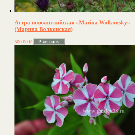
Астра новоанглийская «Marina Wolkonsky»
(Марина Волконская)
500.00
₽
В корзину