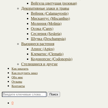
Вейгела цветущая (розовая)
Декоративные злаки и травы
Вейник (Calamagrostis)
Мискантус (Miscanthus)
Молиния (Molinia)
Осока (Carex)
Сеслерия (Sesleria)
Щучка (Deschampsia)
Вьющиеся растения
Апиос (Apios)
Клематис (Clematis)
Кодонопсис (Codonopsis)
Стелющиеся и другие
Как заказать
Как получить заказ
Обо мне
Отзывы
Контакты
Поиск
0