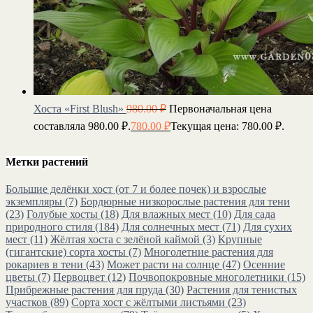
Хоста «First Blush»
980.00
₽
Первоначальная цена
составляла 980.00 ₽.
780.00
₽
Текущая цена: 780.00 ₽.
Метки растений
Большие делёнки хост (от 7 и более почек) и взрослые
экземпляры
(7)
Бордюрные низкорослые растения для тени
(23)
Голубые хосты
(18)
Для влажных мест
(10)
Для сада
природного стиля
(184)
Для солнечных мест
(71)
Для сухих
мест
(11)
Жёлтая хоста с зелёной каймой
(3)
Крупные
(гигантские) сорта хосты
(7)
Многолетние растения для
рокариев в тени
(43)
Может расти на солнце
(47)
Осенние
цветы
(7)
Первоцвет
(12)
Почвопокровные многолетники
(15)
Прибрежные растения для пруда
(30)
Растения для тенистых
участков
(89)
Сорта хост с жёлтыми листьями
(23)