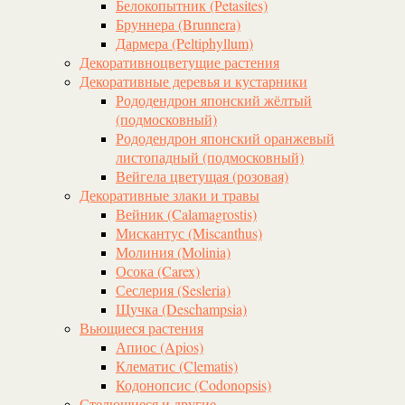
Белокопытник (Рetasites)
Бруннера (Brunnera)
Дармера (Peltiphyllum)
Декоративноцветущие растения
Декоративные деревья и кустарники
Рододендрон японский жёлтый
(подмосковный)
Рододендрон японский оранжевый
листопадный (подмосковный)
Вейгела цветущая (розовая)
Декоративные злаки и травы
Вейник (Calamagrostis)
Мискантус (Miscanthus)
Молиния (Molinia)
Осока (Carex)
Сеслерия (Sesleria)
Щучка (Deschampsia)
Вьющиеся растения
Апиос (Apios)
Клематис (Clematis)
Кодонопсис (Codonopsis)
Стелющиеся и другие