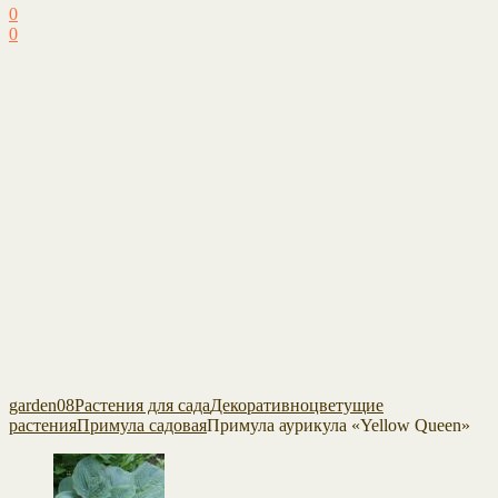
0
0
garden08
Растения для сада
Декоративноцветущие
растения
Примула садовая
Примула аурикула «Yellow Queen»