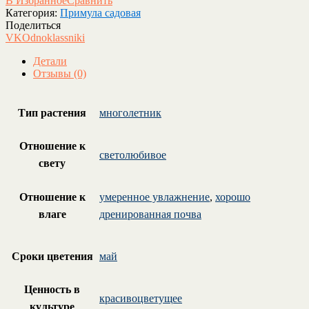
В Избранное
Сравнить
Категория:
Примула садовая
Поделиться
VK
Odnoklassniki
Детали
Отзывы (0)
Тип растения
многолетник
Отношение к
светолюбивое
свету
Отношение к
умеренное увлажнение
,
хорошо
влаге
дренированная почва
Сроки цветения
май
Ценность в
красивоцветущее
культуре