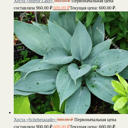
Хоста «Mirror Lake»
960.00
₽
Первоначальная цена
составляла 960.00 ₽.
600.00
₽
Текущая цена: 600.00 ₽.
Хоста «Scheherazade»
900.00
₽
Первоначальная цена
составляла 900.00 ₽.
600.00
₽
Текущая цена: 600.00 ₽.