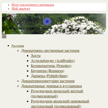
Фото посадочного материала
Мой аккаунт
Неприхотливые садовые растения
Растения
Декоративно-лиственные растения
Хоста
Астильбоидес (Astilboides)
Белокопытник (Рetasites)
Бруннера (Brunnera)
Дармера (Peltiphyllum)
Декоративноцветущие растения
Декоративные деревья и кустарники
Рододендрон японский жёлтый
(подмосковный)
Рододендрон японский оранжевый
листопадный (подмосковный)