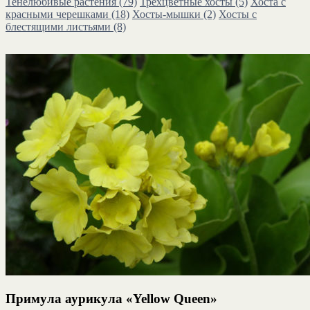
Тенелюбивые растения
(79)
Трёхцветные хосты
(5)
Хоста с
красными черешками
(18)
Хосты-мышки
(2)
Хосты с
блестящими листьями
(8)
Примула аурикула «Yellow Queen»