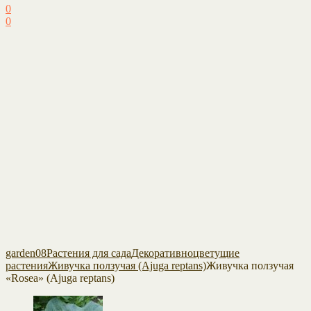
0
0
garden08
Растения для сада
Декоративноцветущие
растения
Живучка ползучая (Ajuga reptans)
Живучка ползучая
«Rosea» (Ajuga reptans)