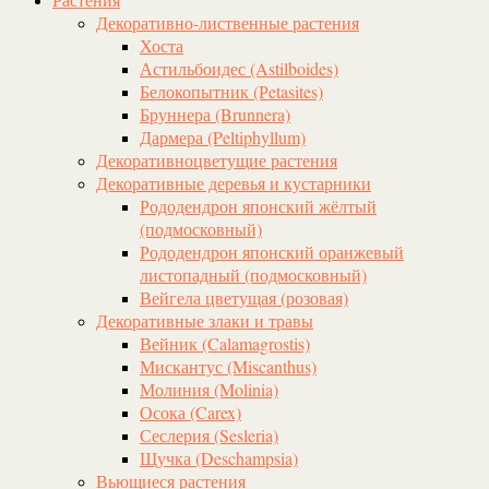
Декоративно-лиственные растения
Хоста
Астильбоидес (Astilboides)
Белокопытник (Рetasites)
Бруннера (Brunnera)
Дармера (Peltiphyllum)
Декоративноцветущие растения
Декоративные деревья и кустарники
Рододендрон японский жёлтый
(подмосковный)
Рододендрон японский оранжевый
листопадный (подмосковный)
Вейгела цветущая (розовая)
Декоративные злаки и травы
Вейник (Calamagrostis)
Мискантус (Miscanthus)
Молиния (Molinia)
Осока (Carex)
Сеслерия (Sesleria)
Щучка (Deschampsia)
Вьющиеся растения