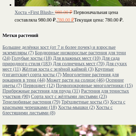
Хоста «First Blush»
980.00
₽
Первоначальная цена
составляла 980.00 ₽.
780.00
₽
Текущая цена: 780.00 ₽.
Метки растений
Большие делёнки хост (от 7 и более почек) и взрослые
экземпляры
(7)
Бордюрные низкорослые растения для тени
(24)
Голубые хосты
(18)
Для влажных мест
(10)
Для сада
природного стиля
(183)
Для солнечных мест
(70)
Для сухих
мест
(11)
Жёлтая хоста с зелёной каймой
(3)
Крупные
(гигантские) сорта хосты
(7)
Многолетние растения для
рокариев в тени
(44)
Может расти на солнце
(46)
Осенние
цветы
(7)
Первоцвет
(12)
Почвопокровные многолетники
(15)
Прибрежные растения для пруда
(31)
Растения для тенистых
участков
(90)
Сорта хост с жёлтыми листьями
(23)
Тенелюбивые растения
(79)
Трёхцветные хосты
(5)
Хоста с
красными черешками
(18)
Хосты-мышки
(2)
Хосты с
блестящими листьями
(8)