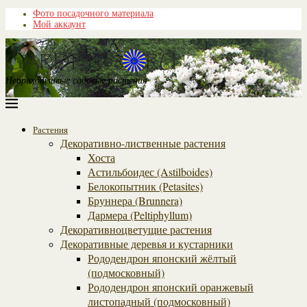
Фото посадочного материала
Мой аккаунт
Неприхотливые садовые растения
Растения
Декоративно-лиственные растения
Хоста
Астильбоидес (Astilboides)
Белокопытник (Рetasites)
Бруннера (Brunnera)
Дармера (Peltiphyllum)
Декоративноцветущие растения
Декоративные деревья и кустарники
Рододендрон японский жёлтый
(подмосковный)
Рододендрон японский оранжевый
листопадный (подмосковный)