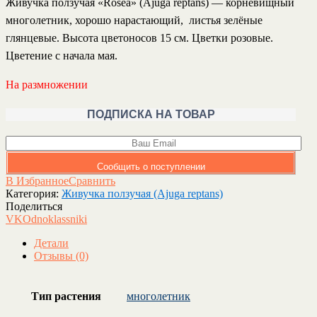
Живучка ползучая «Rosea» (Ajuga reptans)
— корневищный
многолетник, хорошо нарастающий, листья зелёные
глянцевые. Высота цветоносов 15 см. Цветки розовые.
Цветение с начала мая.
На размножении
ПОДПИСКА НА ТОВАР
Сообщить о поступлении
В Избранное
Сравнить
Категория:
Живучка ползучая (Ajuga reptans)
Поделиться
VK
Odnoklassniki
Детали
Отзывы (0)
Тип растения
многолетник