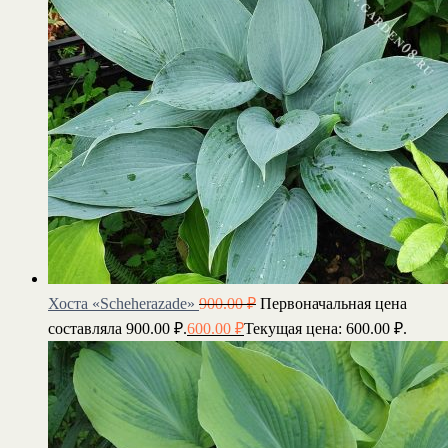
Хоста «Scheherazade»
900.00
₽
Первоначальная цена
составляла 900.00 ₽.
600.00
₽
Текущая цена: 600.00 ₽.