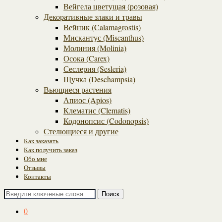
Вейгела цветущая (розовая)
Декоративные злаки и травы
Вейник (Calamagrostis)
Мискантус (Miscanthus)
Молиния (Molinia)
Осока (Carex)
Сеслерия (Sesleria)
Щучка (Deschampsia)
Вьющиеся растения
Апиос (Apios)
Клематис (Clematis)
Кодонопсис (Codonopsis)
Стелющиеся и другие
Как заказать
Как получить заказ
Обо мне
Отзывы
Контакты
Поиск
0