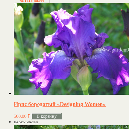
Читать далее
Ирис бородатый «Designing Women»
500.00
₽
В корзину
На размножении