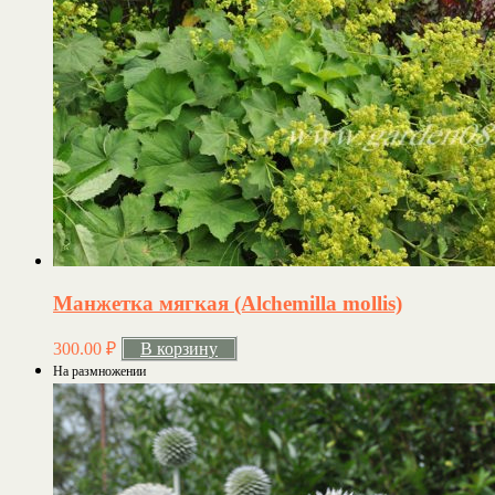
Манжетка мягкая (Alchemilla mollis)
300.00
₽
В корзину
На размножении