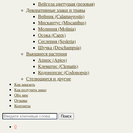
Вейгела цветущая (розовая)
Декоративные злаки и травы
Вейник (Calamagrostis)
Мискантус (Miscanthus)
Молиния (Molinia)
Осока (Carex)
Сеслерия (Sesleria)
Щучка (Deschampsia)
Вьющиеся растения
Апиос (Apios)
Клематис (Clematis)
Кодонопсис (Codonopsis)
Стелющиеся и другие
Как заказать
Как получить заказ
Обо мне
Отзывы
Контакты
Поиск
0