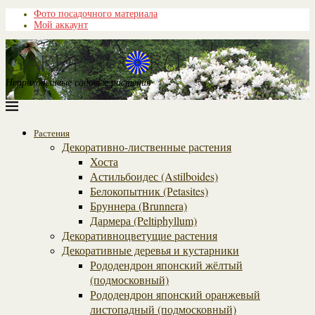
Фото посадочного материала
Мой аккаунт
Неприхотливые садовые растения
Растения
Декоративно-лиственные растения
Хоста
Астильбоидес (Astilboides)
Белокопытник (Рetasites)
Бруннера (Brunnera)
Дармера (Peltiphyllum)
Декоративноцветущие растения
Декоративные деревья и кустарники
Рододендрон японский жёлтый
(подмосковный)
Рододендрон японский оранжевый
листопадный (подмосковный)