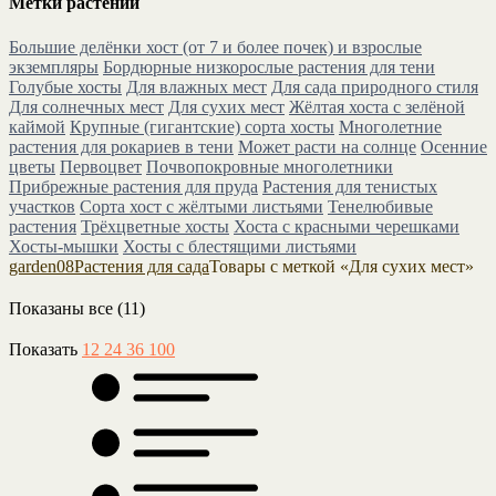
Метки растений
Большие делёнки хост (от 7 и более почек) и взрослые
экземпляры
Бордюрные низкорослые растения для тени
Голубые хосты
Для влажных мест
Для сада природного стиля
Для солнечных мест
Для сухих мест
Жёлтая хоста с зелёной
каймой
Крупные (гигантские) сорта хосты
Многолетние
растения для рокариев в тени
Может расти на солнце
Осенние
цветы
Первоцвет
Почвопокровные многолетники
Прибрежные растения для пруда
Растения для тенистых
участков
Сорта хост с жёлтыми листьями
Тенелюбивые
растения
Трёхцветные хосты
Хоста с красными черешками
Хосты-мышки
Хосты с блестящими листьями
garden08
Растения для сада
Товары с меткой «Для сухих мест»
Показаны все (11)
Показать
12
24
36
100