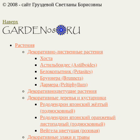
© 2008 - сайт Груздевой Светланы Борисовны
Наверх
Растения
Декоративно-лиственные растения
Хоста
Астильбоидес (Astilboides)
Белокопытник (Рetasites)
Бруннера (Brunnera)
Дармера (Peltiphyllum)
Декоративноцветущие растения
Декоративные деревья и кустарники
Рододендрон японский жёлтый
(подмосковный)
Рододендрон японский оранжевый
листопадный (подмосковный)
Вейгела цветущая (розовая)
Декоративные злаки и травы