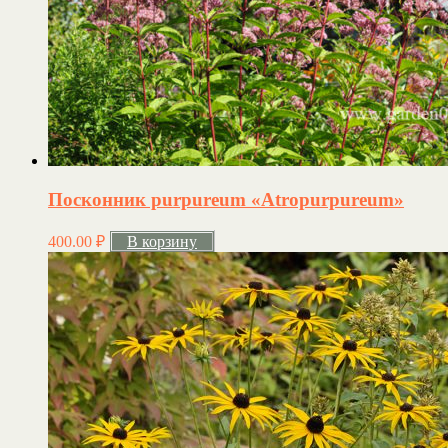
Посконник purpureum «Atropurpureum»
400.00
₽
В корзину