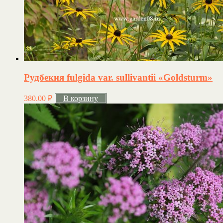
Рудбекия fulgida var. sullivantii «Goldsturm»
380.00
₽
В корзину