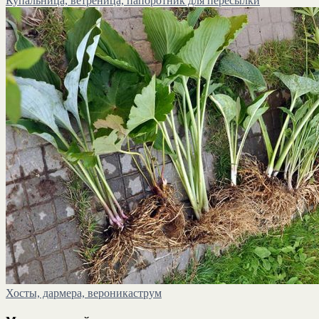
Купальница, ветреница, папоротник для пересылки
Хосты, дармера, вероникаструм