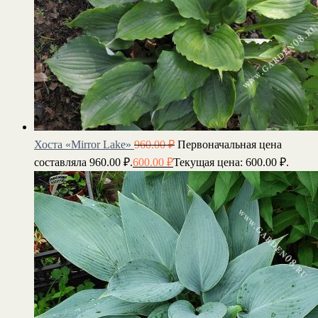
Хоста «Mirror Lake»
960.00
₽
Первоначальная цена
составляла 960.00 ₽.
600.00
₽
Текущая цена: 600.00 ₽.