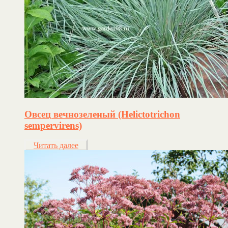
Овсец вечнозеленый (Helictotrichon
sempervirens)
Читать далее