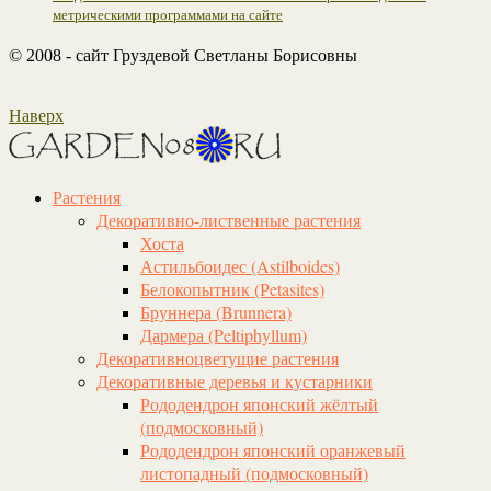
метрическими программами на сайте
© 2008 - сайт Груздевой Светланы Борисовны
Наверх
Растения
Декоративно-лиственные растения
Хоста
Астильбоидес (Astilboides)
Белокопытник (Рetasites)
Бруннера (Brunnera)
Дармера (Peltiphyllum)
Декоративноцветущие растения
Декоративные деревья и кустарники
Рододендрон японский жёлтый
(подмосковный)
Рододендрон японский оранжевый
листопадный (подмосковный)