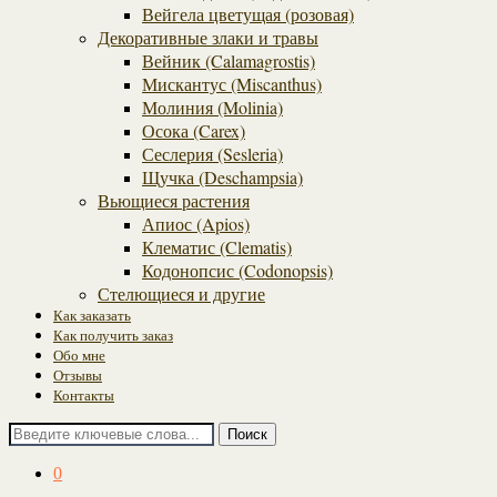
Вейгела цветущая (розовая)
Декоративные злаки и травы
Вейник (Calamagrostis)
Мискантус (Miscanthus)
Молиния (Molinia)
Осока (Carex)
Сеслерия (Sesleria)
Щучка (Deschampsia)
Вьющиеся растения
Апиос (Apios)
Клематис (Clematis)
Кодонопсис (Codonopsis)
Стелющиеся и другие
Как заказать
Как получить заказ
Обо мне
Отзывы
Контакты
Поиск
0