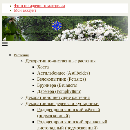
Фото посадочного материала
Мой аккаунт
Неприхотливые садовые растения
Растения
Декоративно-лиственные растения
Хоста
Астильбоидес (Astilboides)
Белокопытник (Рetasites)
Бруннера (Brunnera)
Дармера (Peltiphyllum)
Декоративноцветущие растения
Декоративные деревья и кустарники
Рододендрон японский жёлтый
(подмосковный)
Рододендрон японский оранжевый
листопадный (подмосковный)