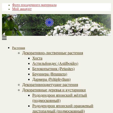
Фото посадочного материала
Мой аккаунт
Неприхотливые садовые растения
Растения
Декоративно-лиственные растения
Хоста
Астильбоидес (Astilboides)
Белокопытник (Рetasites)
Бруннера (Brunnera)
Дармера (Peltiphyllum)
Декоративноцветущие растения
Декоративные деревья и кустарники
Рододендрон японский жёлтый
(подмосковный)
Рододендрон японский оранжевый
листопадный (подмосковный)