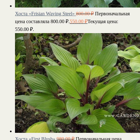
Хоста «Frisian Waving Steel»
800.00
₽
Первоначальная
цена составляла 800.00 ₽.
550.00
₽
Текущая цена:
550.00 ₽.
Хоста «First Blush»
980.00
₽
Первоначальная цена