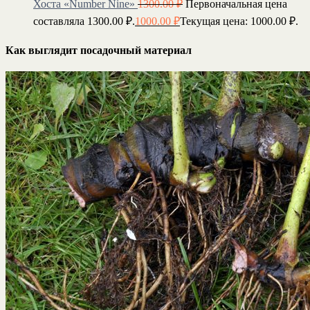
Хоста «Number Nine»
1300.00
₽
Первоначальная цена
составляла 1300.00 ₽.
1000.00
₽
Текущая цена: 1000.00 ₽.
Как выглядит посадочный материал