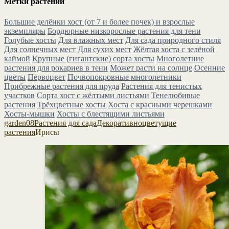
Метки растений
Большие делёнки хост (от 7 и более почек) и взрослые
экземпляры
Бордюрные низкорослые растения для тени
Голубые хосты
Для влажных мест
Для сада природного стиля
Для солнечных мест
Для сухих мест
Жёлтая хоста с зелёной
каймой
Крупные (гигантские) сорта хосты
Многолетние
растения для рокариев в тени
Может расти на солнце
Осенние
цветы
Первоцвет
Почвопокровные многолетники
Прибрежные растения для пруда
Растения для тенистых
участков
Сорта хост с жёлтыми листьями
Тенелюбивые
растения
Трёхцветные хосты
Хоста с красными черешками
Хосты-мышки
Хосты с блестящими листьями
garden08
Растения для сада
Декоративноцветущие
растения
Ирисы