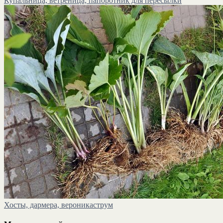
Купальница, ветреница, папоротник для пересылки
Хосты, дармера, вероникаструм