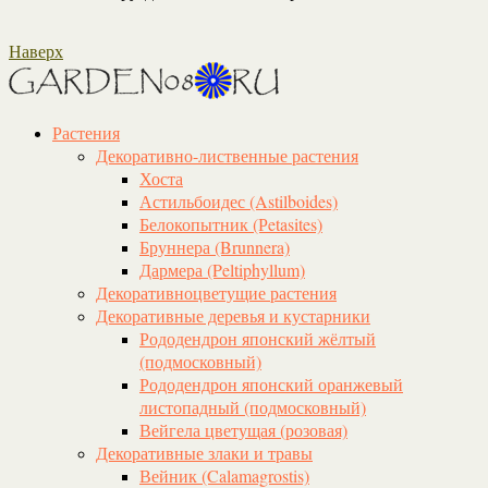
Наверх
Растения
Декоративно-лиственные растения
Хоста
Астильбоидес (Astilboides)
Белокопытник (Рetasites)
Бруннера (Brunnera)
Дармера (Peltiphyllum)
Декоративноцветущие растения
Декоративные деревья и кустарники
Рододендрон японский жёлтый
(подмосковный)
Рододендрон японский оранжевый
листопадный (подмосковный)
Вейгела цветущая (розовая)
Декоративные злаки и травы
Вейник (Calamagrostis)