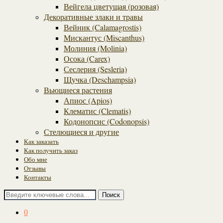
Вейгела цветущая (розовая)
Декоративные злаки и травы
Вейник (Calamagrostis)
Мискантус (Miscanthus)
Молиния (Molinia)
Осока (Carex)
Сеслерия (Sesleria)
Щучка (Deschampsia)
Вьющиеся растения
Апиос (Apios)
Клематис (Clematis)
Кодонопсис (Codonopsis)
Стелющиеся и другие
Как заказать
Как получить заказ
Обо мне
Отзывы
Контакты
Поиск
0