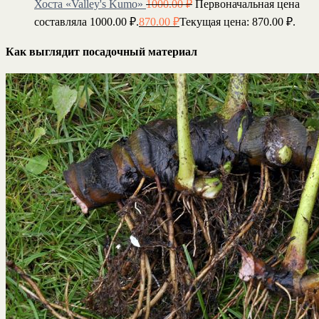
Хоста «Valley's Kumo»
1000.00
₽
Первоначальная цена
составляла 1000.00 ₽.
870.00
₽
Текущая цена: 870.00 ₽.
Как выглядит посадочный материал