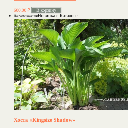
600.00
₽
В корзину
Новинка в Каталоге
На размножении
Хоста «Kingsize Shadow»