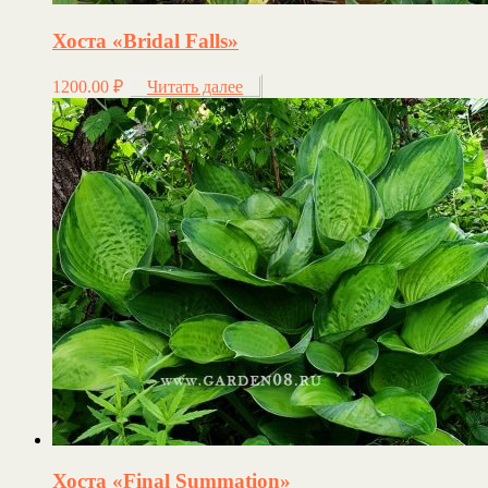
Хоста «Bridal Falls»
1200.00
₽
Читать далее
Хоста «Final Summation»