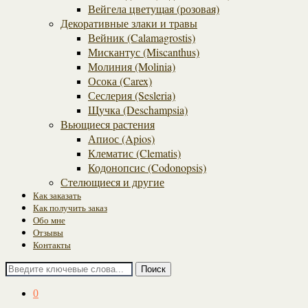
Вейгела цветущая (розовая)
Декоративные злаки и травы
Вейник (Calamagrostis)
Мискантус (Miscanthus)
Молиния (Molinia)
Осока (Carex)
Сеслерия (Sesleria)
Щучка (Deschampsia)
Вьющиеся растения
Апиос (Apios)
Клематис (Clematis)
Кодонопсис (Codonopsis)
Стелющиеся и другие
Как заказать
Как получить заказ
Обо мне
Отзывы
Контакты
Поиск
0