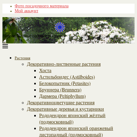
Фото посадочного материала
Мой аккаунт
Неприхотливые садовые растения
Растения
Декоративно-лиственные растения
Хоста
Астильбоидес (Astilboides)
Белокопытник (Рetasites)
Бруннера (Brunnera)
Дармера (Peltiphyllum)
Декоративноцветущие растения
Декоративные деревья и кустарники
Рододендрон японский жёлтый
(подмосковный)
Рододендрон японский оранжевый
листопадный (подмосковный)