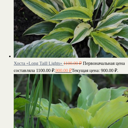
Хоста «Long Taill Lights»
1100.00
₽
Первоначальная цена
составляла 1100.00 ₽.
900.00
₽
Текущая цена: 900.00 ₽.