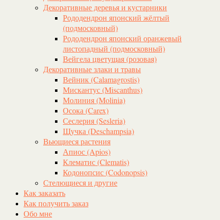
Декоративные деревья и кустарники
Рододендрон японский жёлтый
(подмосковный)
Рододендрон японский оранжевый
листопадный (подмосковный)
Вейгела цветущая (розовая)
Декоративные злаки и травы
Вейник (Calamagrostis)
Мискантус (Miscanthus)
Молиния (Molinia)
Осока (Carex)
Сеслерия (Sesleria)
Щучка (Deschampsia)
Вьющиеся растения
Апиос (Apios)
Клематис (Clematis)
Кодонопсис (Codonopsis)
Стелющиеся и другие
Как заказать
Как получить заказ
Обо мне