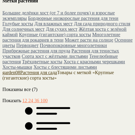
Метки растений
Большие делёнки хост (от 7 и более почек) и взрослые
экземпляры
Бордюрные низкорослые растения для тени
Голубые хосты
Для влажных мест
Для сада природного стиля
Для солнечных мест
Для сухих мест
Жёлтая хоста с зелёной
каймой
Крупные (гигантские) сорта хосты
Многолетние
растения для рокариев в тени
Может расти на солнце
Осенние
цветы
Первоцвет
Почвопокровные многолетники
Прибрежные растения для пруда
Растения для тенистых
участков
Сорта хост с жёлтыми листьями
Тенелюбивые
растения
Трёхцветные хосты
Хоста с красными черешками
Хосты-мышки
Хосты с блестящими листьями
garden08
Растения для сада
Товары с меткой «Крупные
(гигантские) сорта хосты»
Показаны все (7)
Показать
12
24
36
100