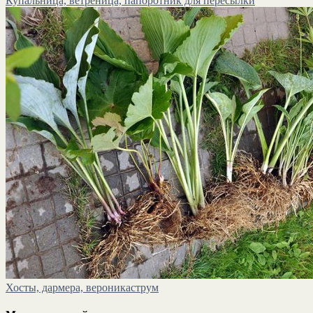
Купальница, ветреница, папоротник для пересылки
Хосты, дармера, вероникаструм