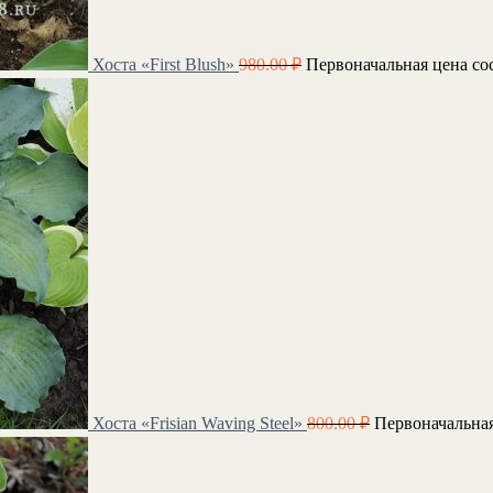
Хоста «First Blush»
980.00
₽
Первоначальная цена сос
Хоста «Frisian Waving Steel»
800.00
₽
Первоначальная