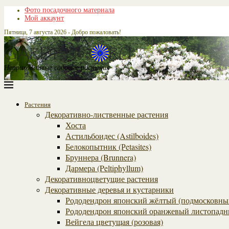
Фото посадочного материала
Мой аккаунт
Пятница, 7 августа 2026 - Добро пожаловать!
Неприхотливые садовые растения
Растения
Декоративно-лиственные растения
Хоста
Астильбоидес (Astilboides)
Белокопытник (Рetasites)
Бруннера (Brunnera)
Дармера (Peltiphyllum)
Декоративноцветущие растения
Декоративные деревья и кустарники
Рододендрон японский жёлтый (подмосковны
Рододендрон японский оранжевый листопадн
Вейгела цветущая (розовая)