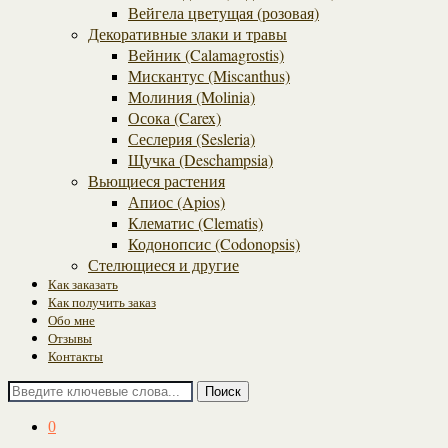
Вейгела цветущая (розовая)
Декоративные злаки и травы
Вейник (Calamagrostis)
Мискантус (Miscanthus)
Молиния (Molinia)
Осока (Carex)
Сеслерия (Sesleria)
Щучка (Deschampsia)
Вьющиеся растения
Апиос (Apios)
Клематис (Clematis)
Кодонопсис (Codonopsis)
Стелющиеся и другие
Как заказать
Как получить заказ
Обо мне
Отзывы
Контакты
Поиск
0