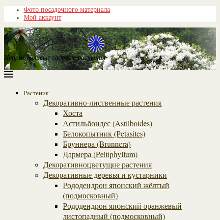
Фото посадочного материала
Мой аккаунт
Неприхотливые садовые растения
Растения
Декоративно-лиственные растения
Хоста
Астильбоидес (Astilboides)
Белокопытник (Рetasites)
Бруннера (Brunnera)
Дармера (Peltiphyllum)
Декоративноцветущие растения
Декоративные деревья и кустарники
Рододендрон японский жёлтый
(подмосковный)
Рододендрон японский оранжевый
листопадный (подмосковный)