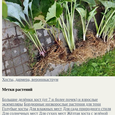
Хосты, дармера, вероникаструм
Метки растений
Большие делёнки хост (от 7 и более почек) и взрослые
экземпляры
Бордюрные низкорослые растения для тени
Голубые хосты
Для влажных мест
Для сада природного стиля
Для солнечных мест
Для сухих мест
Жёлтая хоста с зелёной