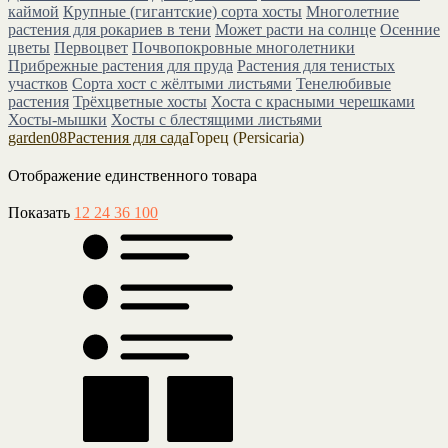
каймой
Крупные (гигантские) сорта хосты
Многолетние
растения для рокариев в тени
Может расти на солнце
Осенние
цветы
Первоцвет
Почвопокровные многолетники
Прибрежные растения для пруда
Растения для тенистых
участков
Сорта хост с жёлтыми листьями
Тенелюбивые
растения
Трёхцветные хосты
Хоста с красными черешками
Хосты-мышки
Хосты с блестящими листьями
garden08
Растения для сада
Горец (Persicaria)
Отображение единственного товара
Показать
12
24
36
100