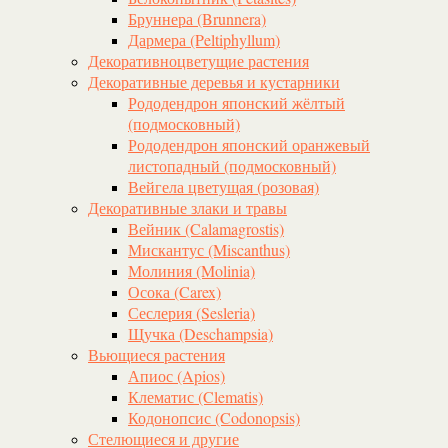
Бруннера (Brunnera)
Дармера (Peltiphyllum)
Декоративноцветущие растения
Декоративные деревья и кустарники
Рододендрон японский жёлтый
(подмосковный)
Рододендрон японский оранжевый
листопадный (подмосковный)
Вейгела цветущая (розовая)
Декоративные злаки и травы
Вейник (Calamagrostis)
Мискантус (Miscanthus)
Молиния (Molinia)
Осока (Carex)
Сеслерия (Sesleria)
Щучка (Deschampsia)
Вьющиеся растения
Апиос (Apios)
Клематис (Clematis)
Кодонопсис (Codonopsis)
Стелющиеся и другие