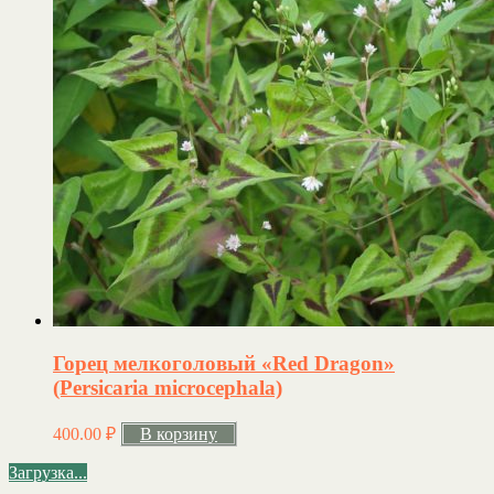
Горец мелкоголовый «Red Dragon»
(Persicaria microcephala)
400.00
₽
В корзину
Загрузка...