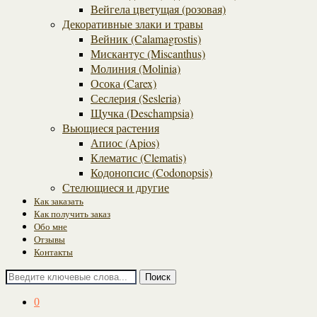
Вейгела цветущая (розовая)
Декоративные злаки и травы
Вейник (Calamagrostis)
Мискантус (Miscanthus)
Молиния (Molinia)
Осока (Carex)
Сеслерия (Sesleria)
Щучка (Deschampsia)
Вьющиеся растения
Апиос (Apios)
Клематис (Clematis)
Кодонопсис (Codonopsis)
Стелющиеся и другие
Как заказать
Как получить заказ
Обо мне
Отзывы
Контакты
Поиск
0