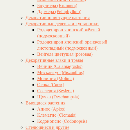
Бруннера (Brunnera)
Дармера (Peltiphyllum)
Декоративноцветущие растения
Декоративные деревья и кустарники
Рододендрон японский жёлтый
(подмосковный)
Рододендрон японский оранжевый
листопадный (подмосковный)
Вейгела цветущая (розовая)
Декоративные злаки и травы
Вейник (Calamagrostis)
Мискантус (Miscanthus)
Молиния (Molinia)
Осока (Carex)
Сеслерия (Sesleria)
Щучка (Deschampsia)
Вьющиеся растения
Апиос (Apios)
Клематис (Clematis)
Кодонопсис (Codonopsis)
Стелющиеся и другие