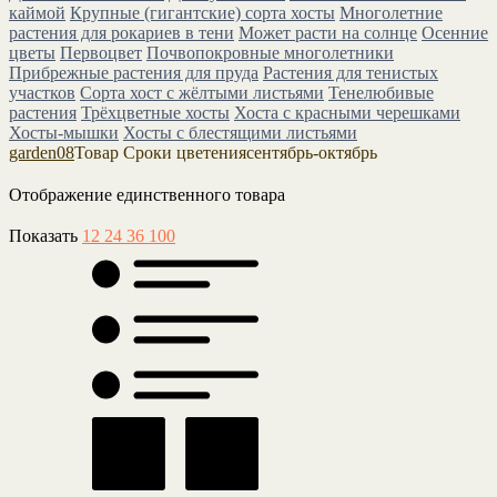
каймой
Крупные (гигантские) сорта хосты
Многолетние
растения для рокариев в тени
Может расти на солнце
Осенние
цветы
Первоцвет
Почвопокровные многолетники
Прибрежные растения для пруда
Растения для тенистых
участков
Сорта хост с жёлтыми листьями
Тенелюбивые
растения
Трёхцветные хосты
Хоста с красными черешками
Хосты-мышки
Хосты с блестящими листьями
garden08
Товар Сроки цветения
сентябрь-октябрь
Отображение единственного товара
Показать
12
24
36
100