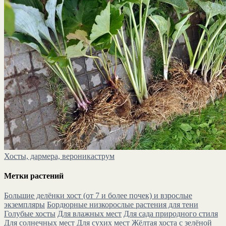
Хосты, дармера, вероникаструм
Метки растений
Большие делёнки хост (от 7 и более почек) и взрослые
экземпляры
Бордюрные низкорослые растения для тени
Голубые хосты
Для влажных мест
Для сада природного стиля
Для солнечных мест
Для сухих мест
Жёлтая хоста с зелёной