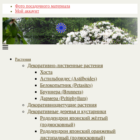
Фото посадочного материала
Мой аккаунт
Неприхотливые садовые растения
Растения
Декоративно-лиственные растения
Хоста
Астильбоидес (Astilboides)
Белокопытник (Рetasites)
Бруннера (Brunnera)
Дармера (Peltiphyllum)
Декоративноцветущие растения
Декоративные деревья и кустарники
Рододендрон японский жёлтый
(подмосковный)
Рододендрон японский оранжевый
листопадный (подмосковный)