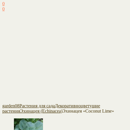
0
0
garden08
Растения для сада
Декоративноцветущие
растения
Эхинацея (Echinacea)
Эхинацея «Coconut Lime»