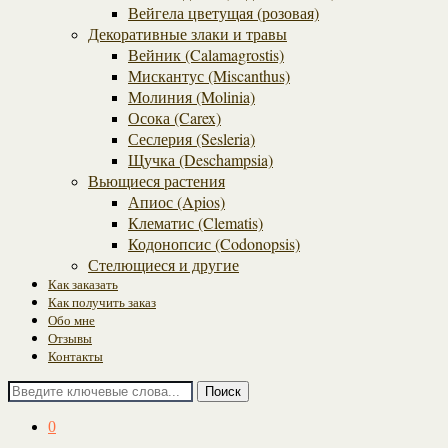
Вейгела цветущая (розовая)
Декоративные злаки и травы
Вейник (Calamagrostis)
Мискантус (Miscanthus)
Молиния (Molinia)
Осока (Carex)
Сеслерия (Sesleria)
Щучка (Deschampsia)
Вьющиеся растения
Апиос (Apios)
Клематис (Clematis)
Кодонопсис (Codonopsis)
Стелющиеся и другие
Как заказать
Как получить заказ
Обо мне
Отзывы
Контакты
Поиск
0