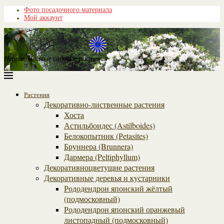
Фото посадочного материала
Мой аккаунт
Неприхотливые садовые растения
Растения
Декоративно-лиственные растения
Хоста
Астильбоидес (Astilboides)
Белокопытник (Рetasites)
Бруннера (Brunnera)
Дармера (Peltiphyllum)
Декоративноцветущие растения
Декоративные деревья и кустарники
Рододендрон японский жёлтый
(подмосковный)
Рододендрон японский оранжевый
листопадный (подмосковный)