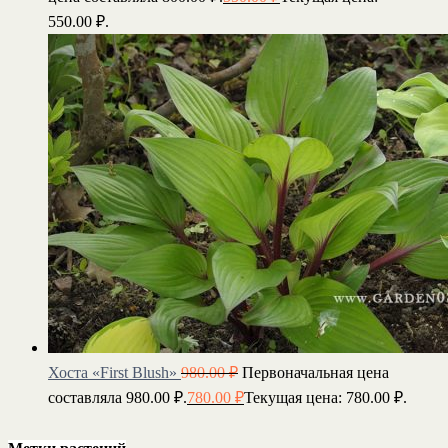
550.00 ₽.
Хоста «First Blush»
980.00
₽
Первоначальная цена
составляла 980.00 ₽.
780.00
₽
Текущая цена: 780.00 ₽.