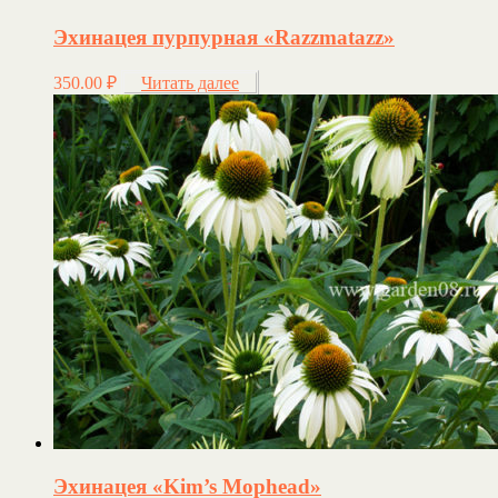
Эхинацея пурпурная «Razzmatazz»
350.00
₽
Читать далее
Эхинацея «Kim’s Mophead»