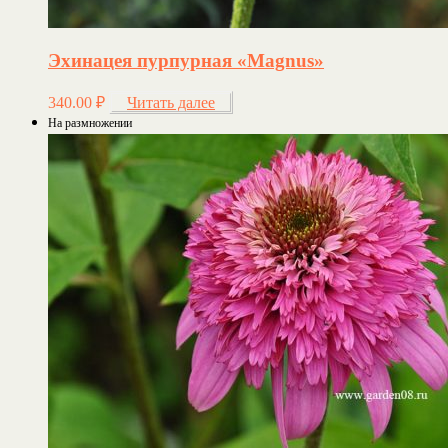
Эхинацея пурпурная «Magnus»
340.00
₽
Читать далее
На размножении