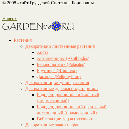
© 2008 - сайт Груздевой Светланы Борисовны
Наверх
Растения
Декоративно-лиственные растения
Хоста
Астильбоидес (Astilboides)
Белокопытник (Рetasites)
Бруннера (Brunnera)
Дармера (Peltiphyllum)
Декоративноцветущие растения
Декоративные деревья и кустарники
Рододендрон японский жёлтый
(подмосковный)
Рододендрон японский оранжевый
листопадный (подмосковный)
Вейгела цветущая (розовая)
Декоративные злаки и травы