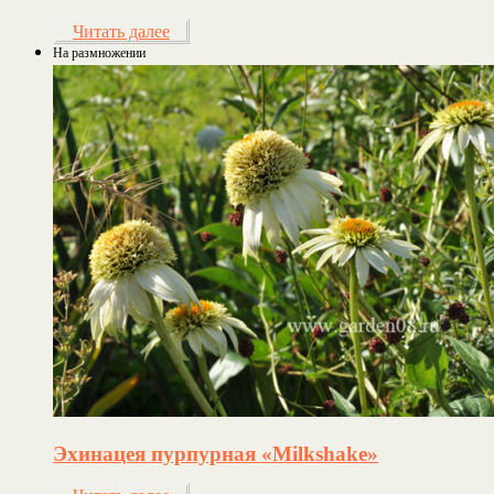
Читать далее
На размножении
Эхинацея пурпурная «Milkshake»