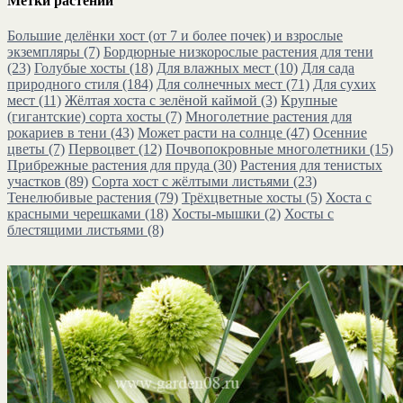
Метки растений
Большие делёнки хост (от 7 и более почек) и взрослые
экземпляры
(7)
Бордюрные низкорослые растения для тени
(23)
Голубые хосты
(18)
Для влажных мест
(10)
Для сада
природного стиля
(184)
Для солнечных мест
(71)
Для сухих
мест
(11)
Жёлтая хоста с зелёной каймой
(3)
Крупные
(гигантские) сорта хосты
(7)
Многолетние растения для
рокариев в тени
(43)
Может расти на солнце
(47)
Осенние
цветы
(7)
Первоцвет
(12)
Почвопокровные многолетники
(15)
Прибрежные растения для пруда
(30)
Растения для тенистых
участков
(89)
Сорта хост с жёлтыми листьями
(23)
Тенелюбивые растения
(79)
Трёхцветные хосты
(5)
Хоста с
красными черешками
(18)
Хосты-мышки
(2)
Хосты с
блестящими листьями
(8)